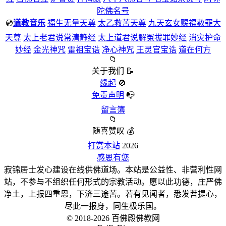
陀佛名号
💿
道教音乐
福生无量天尊
太乙救苦天尊
九天玄女赐福赦罪大
天尊
太上老君说常清静经
太上道君说解冤拔罪妙经
消灾护命
妙经
金光神咒
雷祖宝诰
净心神咒
王灵官宝诰
道在何方
📁
关于我们
📝
缘起
🚫
免责声明
📭
留言簿
📁
随喜赞叹
💰
打赏本站
2026
感恩有您
寂锦居士发心建设在线供佛道场。本站是公益性、非营利性网
站，不参与不组织任何形式的宗教活动。愿以此功德，庄严佛
净土，上报四重恩，下济三途苦。若有见闻者，悉发菩提心，
尽此一报身，同生极乐国。
© 2018-2026 百佛殿佛教网