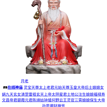
月老
🛤️
在线神庙
灵宝天尊
太上老君
元始天尊
玉皇大帝
后土娘娘
女
娲
九天玄女
清罡雷祖
玄天上帝
太阴星君
土地公
注生娘娘
福禄寿
文昌帝君
碧霞元君
陈靖姑
钟馗
何野云
王灵官
三霄娘娘
保生大帝
孙思邈
财神爷