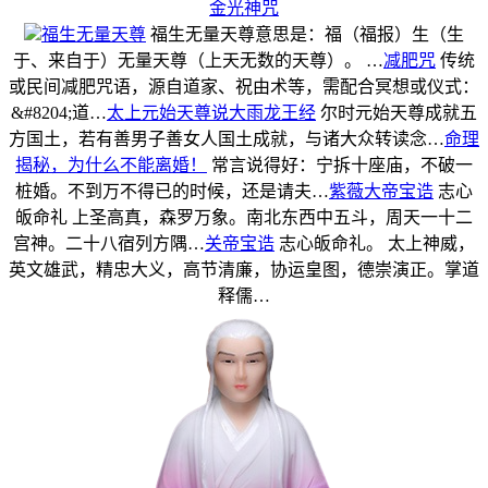
金光神咒
福生无量天尊
福生无量天尊意思是：福（福报）生（生
于、来自于）无量天尊（上天无数的天尊）。 …
减肥咒
传统
或民间减肥咒语，源自道家、祝由术等，需配合冥想或仪式：
&#8204;道…
太上元始天尊说大雨龙王经
尔时元始天尊成就五
方国土，若有善男子善女人国土成就，与诸大众转读念…
命理
揭秘，为什么不能离婚！
常言说得好：宁拆十座庙，不破一
桩婚。不到万不得已的时候，还是请夫…
紫薇大帝宝诰
志心
皈命礼 上圣高真，森罗万象。南北东西中五斗，周天一十二
宫神。二十八宿列方隅…
关帝宝诰
志心皈命礼。 太上神威，
英文雄武，精忠大义，高节清廉，协运皇图，德崇演正。掌道
释儒…