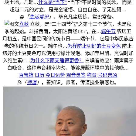
块土地，几畦…
什么是“当下”
“当下”不是时间的概念， 而是
超越二元的对立，是完全证悟、自由自在、了无挂碍…
📘「
生活常识
」
，毕竟凡尘历练，常识常备。
立秋
立秋，是“二十四节气”之第十三个节气，也是秋
季的起始。斗指西南，太阳达黄经135°，在…
端午节
农历五
月初五，是中国民间的传统节日——端午节，它是中华民族古
老的传统节日之一。端午也…
怎样防止切好的土豆变色
防止
切好的土豆变色可以使用柠檬汁浸泡、添加苹果醋、烹调时加
入维生素C…
为什么下雨天睡得更香？
白噪音效应：雨声属于
白噪音，这种声音频率均匀，能够屏蔽环境中的其他噪…
百宝箱
日历
今日运势
观音灵签
称骨
号码吉凶
📝「
师道
」
，善知识。师者，传道授业解惑也。