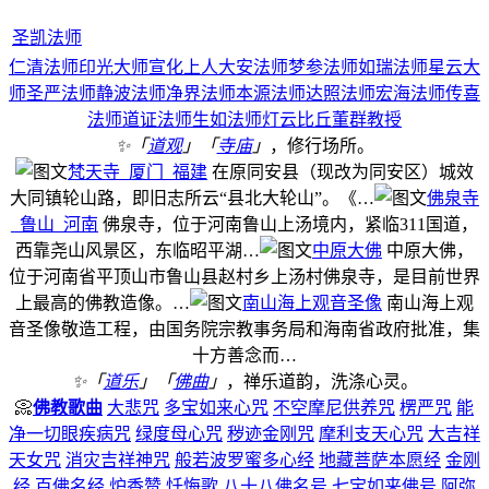
圣凯法师
仁清法师
印光大师
宣化上人
大安法师
梦参法师
如瑞法师
星云大
师
圣严法师
静波法师
净界法师
本源法师
达照法师
宏海法师
传喜
法师
道证法师
生如法师
灯云比丘
董群教授
✨「
道观
」「
寺庙
」
，修行场所。
梵天寺_厦门_福建
在原同安县（现改为同安区）城效
大同镇轮山路，即旧志所云“县北大轮山”。《…
佛泉寺
_鲁山_河南
佛泉寺，位于河南鲁山上汤境内，紧临311国道，
西靠尧山风景区，东临昭平湖…
中原大佛
中原大佛，
位于河南省平顶山市鲁山县赵村乡上汤村佛泉寺，是目前世界
上最高的佛教造像。…
南山海上观音圣像
南山海上观
音圣像敬造工程，由国务院宗教事务局和海南省政府批准，集
十方善念而…
✨「
道乐
」「
佛曲
」
，禅乐道韵，洗涤心灵。
📀
佛教歌曲
大悲咒
多宝如来心咒
不空摩尼供养咒
楞严咒
能
净一切眼疾病咒
绿度母心咒
秽迹金刚咒
摩利支天心咒
大吉祥
天女咒
消灾吉祥神咒
般若波罗蜜多心经
地藏菩萨本愿经
金刚
经
百佛名经
炉香赞
忏悔歌
八十八佛名号
七宝如来佛号
阿弥