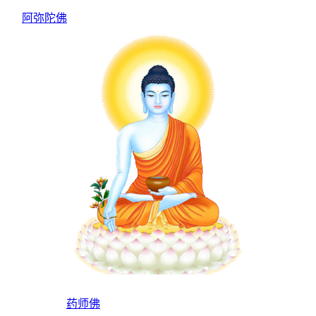
阿弥陀佛
药师佛