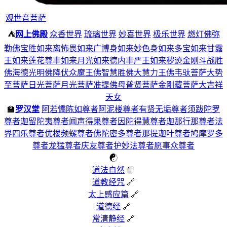
观世音菩萨
⛺
网上佛殿
众香世界
琉璃世界
妙喜世界
极乐世界
燃灯佛
弥
勒佛
宝胜如来
离怖畏如来
广博身如来
妙色身如来
多宝如来
甘露
王如来
莲花尊丰如来
月光如来
德内丰严王如来
秽迹金刚
斗战胜
佛
海德光明佛
降伏众魔王佛
智慧胜佛
大慧力王佛
韦驮菩萨
大势
至菩萨
日光菩萨
月光菩萨
准提佛母
普贤菩萨
金刚藏菩萨
大吉祥
天女
🏫
罗汉堂
阿若憍陈如尊者
阿泥楼尊者
有贤无垢尊者
须跋陀罗
尊者
迦留陀夷尊者
闻声得果尊者
因陀得慧尊者
迦那行那尊者
法
界四乐尊者
优楼频螺尊者
佛陀密多尊者
那提迦叶尊者
鸠摩罗多
尊者
龙猛尊者
庆友尊者
护妙法尊者
愿事众尊者
☯
道法自然
📙
道教经咒
🔗
太上感应篇
🔗
道德经
🔗
常清静经
🔗