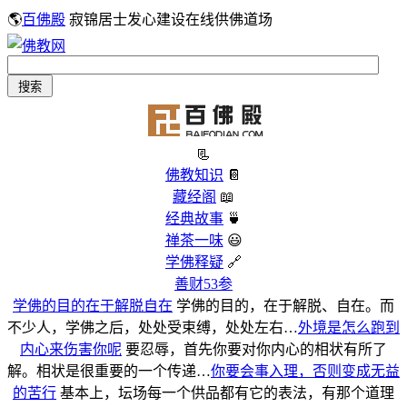
🌎
百佛殿
寂锦居士发心建设在线供佛道场
📃
佛教知识
📔
藏经阁
📖
经典故事
🍵
禅茶一味
😃
学佛释疑
🔗
善财53参
学佛的目的在于解脱自在
学佛的目的，在于解脱、自在。而
不少人，学佛之后，处处受束缚，处处左右…
外境是怎么跑到
内心来伤害你呢
要忍辱，首先你要对你内心的相状有所了
解。相状是很重要的一个传递…
你要会事入理，否则变成无益
的苦行
基本上，坛场每一个供品都有它的表法，有那个道理