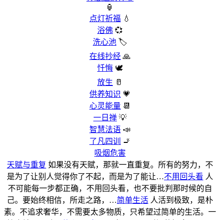
🏮
点灯祈福
💧
浴佛
💞
洗心池
🏷️
在线抄经
🙏
忏悔
🕊️
放生
🥛
供养知识
💗
心灵能量
📆
一日禅
💡
智慧法语
📣
了凡四训
🚬
吸烟危害
天赋与重复
如果没有天赋，那就一直重复。所有的努力，不
是为了让别人觉得你了不起，而是为了能让…
不用回头看
人
不可能每一步都正确，不用回头看，也不要批判那时候的自
己。要始终相信，所走之路，…
简单生活
人活到极致，是朴
素。不追求奢华，不需要太多物质，只希望过简单的生活。一