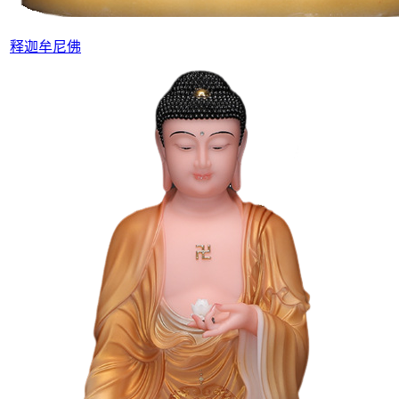
释迦牟尼佛