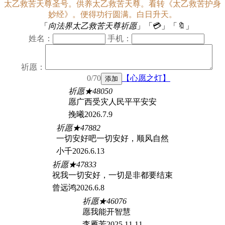
太乙救苦天尊圣号。供养太乙救苦天尊。看转《太乙救苦护身
妙经》。便得功行圆满。白日升天。
「
向法界太乙救苦天尊祈愿
」「
💳
」「
🔖
」
姓名：
手机：
祈愿：
0/70
【心愿之灯】
祈愿★48050
愿广西受灾人民平平安安
挽曦2026.7.9
祈愿★47882
一切安好吧一切安好，顺风自然
小千2026.6.13
祈愿★47833
祝我一切安好，一切是非都要结束
曾远鸿2026.6.8
祈愿★46076
愿我能开智慧
李雁芳2025.11.11