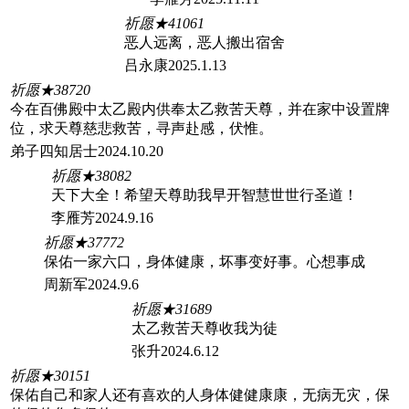
祈愿★41061
恶人远离，恶人搬出宿舍
吕永康2025.1.13
祈愿★38720
今在百佛殿中太乙殿内供奉太乙救苦天尊，并在家中设置牌
位，求天尊慈悲救苦，寻声赴感，伏惟。
弟子四知居士2024.10.20
祈愿★38082
天下大全！希望天尊助我早开智慧世世行圣道！
李雁芳2024.9.16
祈愿★37772
保佑一家六口，身体健康，坏事变好事。心想事成
周新军2024.9.6
祈愿★31689
太乙救苦天尊收我为徒
张升2024.6.12
祈愿★30151
保佑自己和家人还有喜欢的人身体健健康康，无病无灾，保