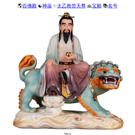
🌎
百佛殿
☯
神庙
✨
太乙救苦天尊
🙏
宝殿
📚
名号
763