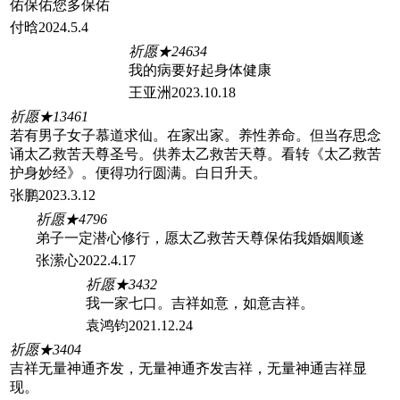
佑保佑您多保佑
付晗2024.5.4
祈愿★24634
我的病要好起身体健康
王亚洲2023.10.18
祈愿★13461
若有男子女子慕道求仙。在家出家。养性养命。但当存思念
诵太乙救苦天尊圣号。供养太乙救苦天尊。看转《太乙救苦
护身妙经》。便得功行圆满。白日升天。
张鹏2023.3.12
祈愿★4796
弟子一定潜心修行，愿太乙救苦天尊保佑我婚姻顺遂
张潆心2022.4.17
祈愿★3432
我一家七口。吉祥如意，如意吉祥。
袁鸿钧2021.12.24
祈愿★3404
吉祥无量神通齐发，无量神通齐发吉祥，无量神通吉祥显
现。