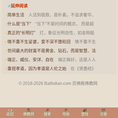
延伸阅读
»
简单生活
人活到极致，是朴素。不追求奢华，
不需要太多物质，只希望过…
»
什么是“当下”
“当下”不是时间的概念， 而是超
越二元的对立，是完…
»
真正的“长明灯”
灯，象征光明自性，如金刚般
若智慧一样能照破无明黑…
»
情不重不生娑婆，爱不深不堕轮回
情不重不生
娑婆，爱不深不堕轮回。若…
»
世间最大的财富不是黄金、钻石，而是智慧、法
财
佛陀在《正法念处经》…
»
端正、威仪、安详、自在
端正姝好，这是人人
梦寐以求的美事。所谓“端…
»
重视孝道，因为孝道是人伦之始
在《贤愚经》
中，佛陀开示阿难：出家在…
© 2018-2026 Baifodian.com 百佛殿佛教网
👈
🌎
🔎
🚥
🔐
💳
返回
佛教网
搜索
导航
登陆
注册