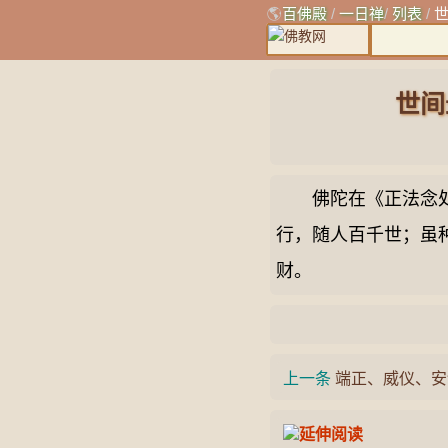
🌎
百佛殿
/
一日禅
/
列表
/
世间
佛陀在《正法念处经
行，随人百千世；虽
财。
上一条
端正、威仪、安
延伸阅读