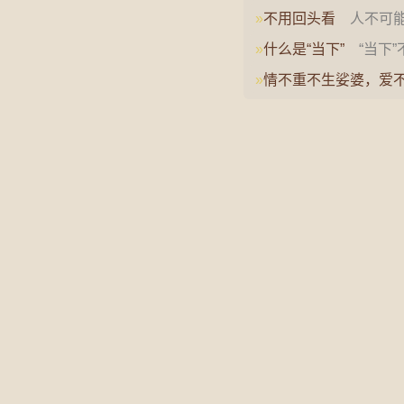
»
不用回头看
人不可能
看，也不要批判那时候
»
什么是“当下”
“当下”
越二元的对立，是完…
»
情不重不生娑婆，爱
娑婆，爱不深不堕轮回