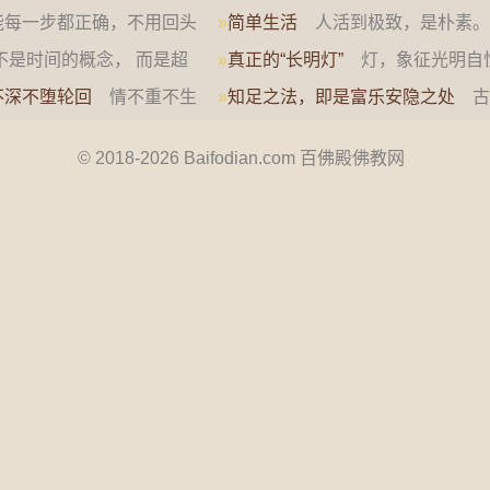
有的努力，不是为了让别人…
每一步都正确，不用回头
»
简单生活
人活到极致，是朴素。
的自…
不需要太多物质，只希望过…
不是时间的概念， 而是超
»
真正的“长明灯”
灯，象征光明自
若智慧一样能照破无明黑…
不深不堕轮回
情不重不生
»
知足之法，即是富乐安隐之处
古
。若…
善于寡欲。”又说：“知…
© 2018-2026 Baifodian.com 百佛殿佛教网