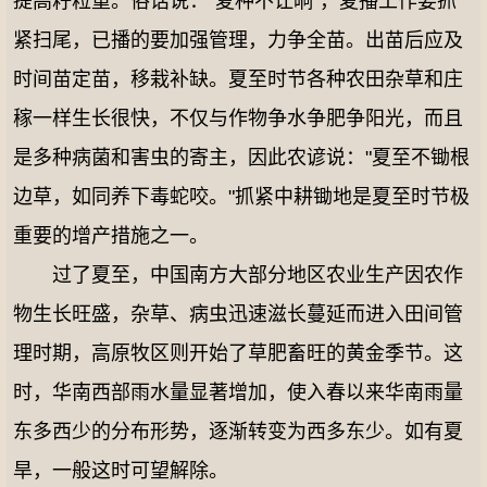
提高籽粒重。俗话说："夏种不让晌"，夏播工作要抓
紧扫尾，已播的要加强管理，力争全苗。出苗后应及
时间苗定苗，移栽补缺。夏至时节各种农田杂草和庄
稼一样生长很快，不仅与作物争水争肥争阳光，而且
是多种病菌和害虫的寄主，因此农谚说："夏至不锄根
边草，如同养下毒蛇咬。"抓紧中耕锄地是夏至时节极
重要的增产措施之一。
过了夏至，中国南方大部分地区农业生产因农作
物生长旺盛，杂草、病虫迅速滋长蔓延而进入田间管
理时期，高原牧区则开始了草肥畜旺的黄金季节。这
时，华南西部雨水量显著增加，使入春以来华南雨量
东多西少的分布形势，逐渐转变为西多东少。如有夏
旱，一般这时可望解除。