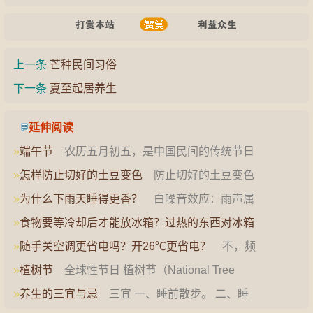
上一条
芒种民间习俗
下一条
夏至起居养生
延伸阅读
»
端午节
农历五月初五，是中国民间的传统节日
——端午节，它是中华民族…
»
怎样防止切好的土豆变色
防止切好的土豆变色
可以使用柠檬汁浸泡、添加…
»
为什么下雨天睡得更香？
白噪音效应：雨声属
于白噪音，这种声音频率均…
»
食物要等冷却后才能放冰箱？过热的东西对冰箱
也不好？
冰箱并不会因热…
»
随手关空调更省电吗？开26℃更省电？
不，频
繁开关空调更耗电。26…
»
植树节
全球性节日 植树节（National Tree
Plant…
»
养生的三宜与忌
三宜 一、睡前散步。 二、睡
前足浴，“睡前烫脚，胜…