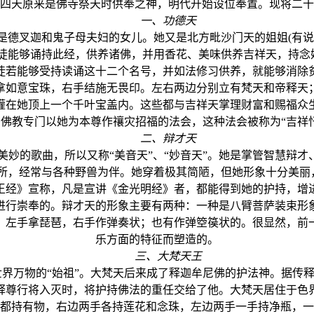
四天原来是佛寺祭天时供奉之神，明代开始设位奉置。现将二十
一、功德天
是德叉迦和鬼子母夫妇的女儿。她又是北方毗沙门天的姐姐(有说
信徒能够诵持此经，供养诸佛，并用香花、美味供养吉祥天，持念
若能够受持读诵这十二个名号，并如法修习供养，就能够消除贫
拿如意宝珠，右手结施无畏印。左右两边分别立有梵天和帝释天
灌在她顶上一个千叶宝盖内。这些都与吉祥天掌理财富和赐福众
佛教专门以她为本尊作禳灾招福的法会，这种法会被称为“吉祥
二、辩才天
妙的歌曲，所以又称“美音天”、“妙音天”。她是掌管智慧辩才
，经常与各种野兽为伴。她穿着极其简陋，但她形象十分美丽，“
王经》宣称，凡是宣讲《金光明经》者，都能得到她的护持，增
进行崇奉的。辩才天的形象主要有两种：一种是八臂菩萨装束形
，左手拿琵琶，右手作弹奏状；也有作弹箜篌状的。很显然，前
乐方面的特征而塑造的。
三、大梵天王
界万物的“始祖”。大梵天后来成了释迦牟尼佛的护法神。据传
释尊行将入灭时，将护持佛法的重任交给了他。大梵天居住于色
都持有物，右边两手各持莲花和念珠，左边两手一手持净瓶，一