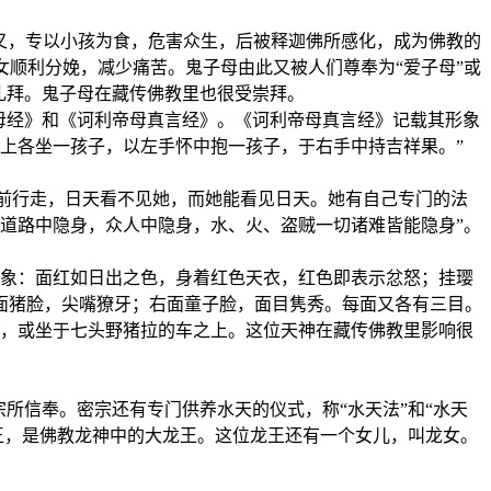
叉，专以小孩为食，危害众生，后被释迦佛所感化，成为佛教的
顺利分娩，减少痛苦。鬼子母由此又被人们尊奉为“爱子母”或
礼拜。鬼子母在藏传佛教里也很受崇拜。
母经》和《诃利帝母真言经》。《诃利帝母真言经》记载其形象
上各坐一孩子，以左手怀中抱一孩子，于右手中持吉祥果。”
)前行走，日天看不见她，而她能看见日天。她有自己专门的法
道路中隐身，众人中隐身，水、火、盗贼一切诸难皆能隐身”。
象：面红如日出之色，身着红色天衣，红色即表示忿怒；挂璎
面猪脸，尖嘴獠牙；右面童子脸，面目隽秀。每面又各有三目。
，或坐于七头野猪拉的车之上。这位天神在藏传佛教里影响很
信奉。密宗还有专门供养水天的仪式，称“水天法”和“水天
王，是佛教龙神中的大龙王。这位龙王还有一个女儿，叫龙女。