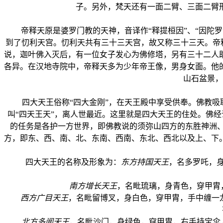
子。另外，梵天还有一面二臂、三面二臂
帝释天原是婆罗门教的天神，音译作“释提桓因”、“因陀罗
到了忉利天宫。忉利天共有三十三天宫，故又称三十三天。帝
说，迦叶佛入灭后，有一位女子发心为佛修塔，另有三十二人
各异。在汉地寺院中，帝释天多为少年帝王像，男身女面。他
山石盆景，
四大天王俗称“四大金刚”，在天王殿中享受供奉。佛教吸取印
叫“四天王天”，离人世最近。这里就是四大天王的住处。佛
的任务是各护一方世界，即佛教说的须弥山四方的东胜神洲、
方，即东、西、南、北、东南、西南、东北、西北以及上、下
四大天王的名称及形象为：
东方持国天王
，名多罗吒，身
南方增长天王
，名毗琉璃，身青色，穿甲胄，
西方广目天王
，名毗留博叉，身白色，穿甲胄，手中缠一龙
北方多闻天王
，名毗沙门，身绿色，穿甲胄，右手持宝伞，