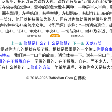
广泛影响，把它改造为道教天神。道教还有所谓“五雷天心正法
天在佛寺和道观中，雷神的形象大致有两种：一种是半人半兽，
，面有髭须；左手结印，右手举锤；左脚踏鼓，右脚作出击鼓的
部分，他们以护持佛法为职志，但有时也协助佛菩萨做些化导众
等各种护法神来普度众生。《华严经》亦称：“一切诸佛退位，
神、山神、江神、主水神、主火神、一切苗稼神、树神及外道，作
上一条
修慧是什么？什么是修慧？
下一条
天龙八部
要对你内心的相状有所了解。相状是很重要的一个传…
你要会
来换去
我们讲一个山羊的故事，诸位体会一下。说有一只山羊
目的在于解脱自在
学佛的目的，在于解脱、自在。而不少人，
有什么差别？ …
修止的方法
简单地说呢，不管你今天是持大悲
© 2018-2026 Baifodian.Com 百佛殿