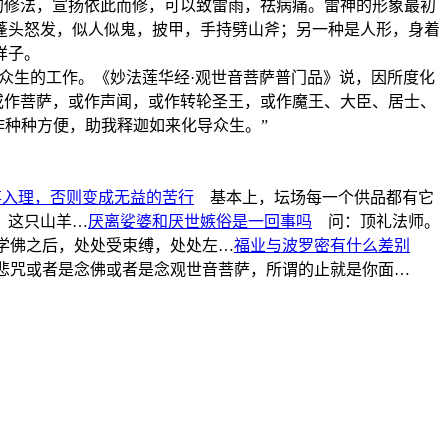
”的修法，宣扬依此而修，可以致雷雨，祛病痛。雷神的形象最初
蓬头怒发，似人似鬼，披甲，手持劈山斧；另一种是人形，身着
样子。
生的工作。《妙法莲华经·观世音菩萨普门品》说，因所度化
或作菩萨，或作声闻，或作转轮圣王，或作魔王、大臣、居士、
种种方便，助我释迦如来化导众生。”
事入理，否则变成无益的苦行
基本上，坛场每一个供品都有它
，这只山羊…
厌离娑婆和厌世嫉俗是一回事吗
问：顶礼法师。
学佛之后，处处受束缚，处处左…
福业与波罗密有什么差别
咒或者是念佛或者是念观世音菩萨，所谓的止就是你面…