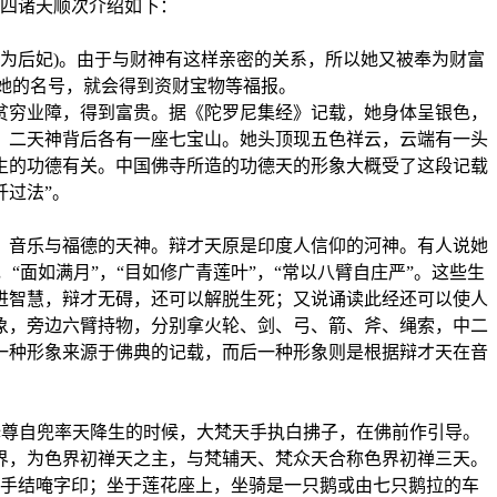
四诸天顺次介绍如下：
为后妃)。由于与财神有这样亲密的关系，所以她又被奉为财富
她的名号，就会得到资财宝物等福报。
穷业障，得到富贵。据《陀罗尼集经》记载，她身体呈银色，
；二天神背后各有一座七宝山。她头顶现五色祥云，云端有一头
生的功德有关。中国佛寺所造的功德天的形象大概受了这段记载
忏过法”。
、音乐与福德的天神。辩才天原是印度人信仰的河神。有人说她
面如满月”，“目如修广青莲叶”，“常以八臂自庄严”。这些生
进智慧，辩才无碍，还可以解脱生死；又说诵读此经还可以使人
象，旁边六臂持物，分别拿火轮、剑、弓、箭、斧、绳索，中二
一种形象来源于佛典的记载，而后一种形象则是根据辩才天在音
释尊自兜率天降生的时候，大梵天手执白拂子，在佛前作引导。
界，为色界初禅天之主，与梵辅天、梵众天合称色界初禅三天。
手结唵字印；坐于莲花座上，坐骑是一只鹅或由七只鹅拉的车