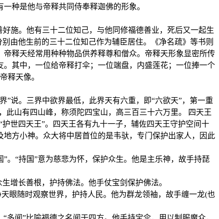
有一种是他与帝释共同侍奉释迦佛的形象。
善好施。他有三十二位知己，与他同修福德善业，死后又一起生
分别由他生前的三十二位知己作为辅臣居住。《净名疏》等书则
。帝释天经常用种种物品供养释尊和僧众。帝释天形象显密所传
友。其中，一位给帝释打伞；一位端盘，内盛莲花；一位捧一个
帝释天像。
界”说。三界中欲界最低，此界天有六重，即“六欲天”，第一重
，此山有四山峰，称须陀四宝山，高三百三十六万里。 四天王
“护世四天王”。四天王各有九十一子，辅佐四天王守护空间十
及地方小神。众大将中居首位的是韦驮，专门保护出家人，因此
国”。“持国”意为慈悲为怀，保护众生。他是主乐神，故手持琵
令众生增长善根，护持佛法。他手仗宝剑保护佛法。
净天眼随时观察世界，护持人民。他为群龙领袖，故手缠一龙(也
。
。“多闻”比喻福德之名闻于四方。他手持宝伞，用以制服魔众，