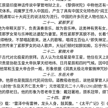
原是印度神话传说中掌管地狱之主，《黎俱吠陀》中称他还有一
灵体系。阎魔罗王传入中国后，产生了具有中国文化特色的“阎王
”，而通常以十大阎王的说法较为流行。中国的许多历史人物也加
二十一、紧那罗王
为帝释天部下，负责演奏音乐，故为音乐神。这类神有男有女
紧那罗女常与乐神乾达婆配为妻室。男性紧那罗其貌不扬，长着
得畅快，不禁唱起歌来。迷人的歌喉，唱得五百仙人“即失禅定
忽然传来了紧那罗女的动人歌声，大仙们顿时如醉如痴，忘乎所
二十二、紫微大帝
古代对北极星的崇拜。古人认为北极星是帝王星，他住在天上的
职责是协助玉皇大帝执掌天经地纬、日月星辰和四时气候。因中
他常和玉皇大帝合供一殿，形象依据《洞真太极北帝紫微神咒妙
二十三、东岳大帝
。他原也是我国古代民间信仰。道教吸收他后，说他是掌管人间
1011)封他“东岳天齐仁圣大帝”；元世祖至元二十八年(1291)
他的祭祀日。他的形象为苍老帝王像：戴冠著袍，颈系冠带，颌
二十四、雷神
载：“雷泽中有雷神，龙头人身，鼓其腹。”《太平广记》引