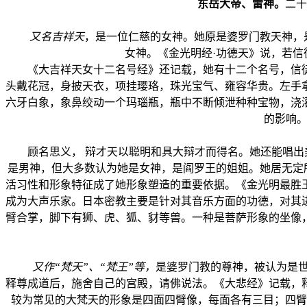
东岳大帝、雷神。
二十
又名吉祥天
，是一位仁慈的女神。她原是婆罗门教天神，
女神。《金光明经·功德天》说，若
《大吉祥天女十二名号经》还记载，她有十二个名号，信徒
头戴花冠，身披天衣，项挂璎珞，珠光宝气、雍容华贵。左手
六牙白象，象鼻绞动一个玛瑙瓶，瓶中不断倾泄种种宝物，浇
的影响。
顾名思义， 辩才天以聪明和具大辩才而得名。她还能唱出美
是男神，但大多数认为她是女神，是阎罗王的姐姐。她居无定所
活习性和形象特征成了她形象塑造的重要依据。《金光明最胜
成为大声乐家。日本密教主要是针对其音乐方面的功德，对其
臂合掌，脚下有狮、虎、狐、豺等兽。一种是菩萨形象的坐像
又作“梵天”、“梵王”等，
是婆罗门教的尊神，被认为是世
释尊成道后，施舍自己的宫殿，请佛说法。《大悲经》记载，
较为常见的大梵天的形象是四面四臂像，每面各有三目；四臂