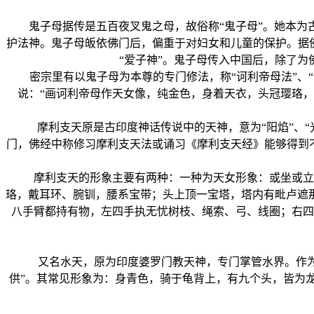
鬼子母据传是五百夜叉鬼之母，故俗称“鬼子母”。她本为古
护法神。鬼子母皈依佛门后，偏重于对妇女和儿童的保护。据
“爱子神”。鬼子母传入中国后，除了
密宗里有以鬼子母为本尊的专门修法，称“诃利帝母法”、“
说：“画诃利帝母作天女像，纯金色，身着天衣，头冠璎珞
摩利支天原是古印度神话传说中的天神，意为“阳焰”、“光
门，佛经中称修习摩利支天法或诵习《摩利支天经》能够得到
摩利支天的形象主要有两种：一种为天女形象：或坐或立于
珞，戴耳环、腕钏，腰系宝带；头上顶一宝塔，塔内有毗卢遮
八手臂都持有物，左四手执无忧树枝、绳索、弓、线圈；右四
又名水天，原为印度婆罗门教天神，专门掌管水界。作为佛
供”。其常见形象为：身青色，骑于龟背上，有九个头，皆为