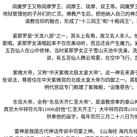
阎魔罗王又称阎摩罗王、阎摩王、琰摩、双王等。阎魔罗王
地狱管理他的子孙们的亡灵。佛教产生后，把他纳入自己的神
道教信仰的融合，形成了“十三阎王”和“十殿阎王
紧那罗是“天龙八部”之一，其头上有角，故又名人非人。他
歌唱。紧那罗女演唱起来不仅优美动听，而且还会产生魔力。
五百仙人在山中修禅，当时紧那罗女正于雪山天池中洗澡，洗
说，有五百仙人腾云驾雾，在空中飞行，
紫微大帝，又称“中天紫微北极太皇大帝”。这一神名来源于
些说法，尊居住在中天紫微宫的北极太皇大帝为四御之一。其
明代宫廷专门敕建了紫微殿，“设像祭告”。
东岳大帝，全称“东岳天齐仁圣大帝”，是道教崇奉的泰山神
真宗大中祥符元年(1008)封他“仁圣天齐王”；大中祥符四年(
供奉他的庙宇，每年农历三月二十八日为
雷神是我国古代神话传说中司雷之神。《山海经·海内东经》