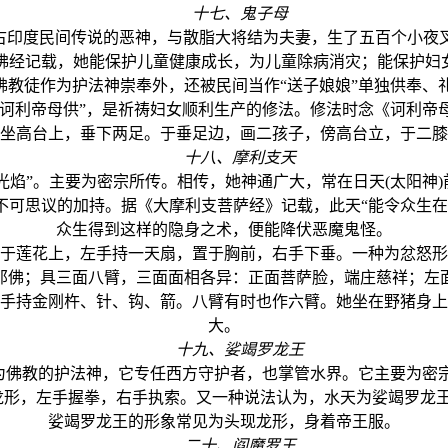
十七、鬼子母
印度民间传说的恶神，与散脂大将结为夫妻，生了五百个小夜
佛经记载，她能保护儿童健康成长，为儿童除病消灾；能保护妇女
为佛教徒作为护法神崇奉外，还被民间当作“送子娘娘”单独供奉、
诃利帝母供”，是祈祷妇女顺利生产的修法。修法时念《诃利帝
，坐高台上，垂下两足。于垂足边，画二孩子，傍高台立，于二膝
十八、摩利支天
焰”。主要为密宗所传。相传，她神通广大，常在日天(太阳神
不可思议的加持。据《大摩利支菩萨经》记载，此天“能令众生在
众生得到这样的隐身之术，便能降伏恶魔鬼怪。
莲花上，左手持一天扇，置于胸前，右手下垂。一种为忿怒形
那佛；具三面八臂，三面面相各异：正面菩萨脸，端庄慈祥；左
手持金刚杵、针、钩、箭。八臂有时也作六臂。她坐在野猪身上
大。
十九、娑竭罗龙王
教的护法神，它专任西方守护者，也掌管水界。它主要为密宗所
龙形，左手握拳，右手执索。又一种说法认为，水天为娑竭罗龙
娑竭罗龙王的形象常见为头现龙形，身着帝王服。
二十、阎魔罗王