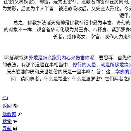
社雷(又称妖雷)、神雷，是为五雷神。道教看到雷神在民间的
为龙形，后变为半人半兽；被道教吸收后，又完全人形化。今
铠甲
总之，佛教护法诸天鬼神是佛教神祇中最为丰富、奇幻的一
的对象不一样，观音菩萨可化现为梵王身、帝释身、紧那罗身
长者，或作彩女、宰官，或作大力鬼
延伸阅读
外境是怎么跑到内心来伤害你呢
要忍辱，首先你
的表法，有那个道理在事相当中…
修行的大忌，就是所缘境换
厌离娑婆的厌和厌世嫉俗的厌是一回事吗？ 答：这…
学佛的
问：请问尊者，什么是福业？什么是波罗密？它们两者之间
👈
返回
🌎
佛教网
🔎
搜索
🚥
导航
🔐