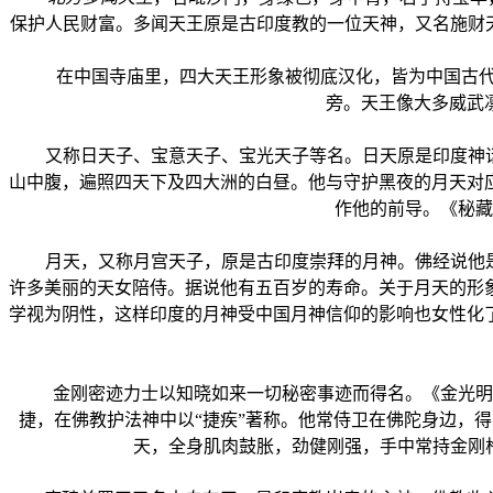
保护人民财富。多闻天王原是古印度教的一位天神，又名施财
在中国寺庙里，四大天王形象被彻底汉化，皆为中国古代武
旁。天王像大多威武
又称日天子、宝意天子、宝光天子等名。日天原是印度神话传
山中腹，遍照四天下及四大洲的白昼。他与守护黑夜的月天对
作他的前导。《秘藏
月天，又称月宫天子，原是古印度崇拜的月神。佛经说他是大
许多美丽的天女陪侍。据说他有五百岁的寿命。关于月天的形
学视为阴性，这样印度的月神受中国月神信仰的影响也女性化
金刚密迹力士以知晓如来一切秘密事迹而得名。《金光明经
捷，在佛教护法神中以“捷疾”著称。他常侍卫在佛陀身边，
天，全身肌肉鼓胀，劲健刚强，手中常持金刚