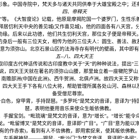
形象。中国寺院中，梵天多与诸天共同供奉于大雄宝殿之中；还
四、帝释天
”等。《大智度论》记载，他原是摩揭陀国一个婆罗门，生性乐
释居忉利天中央的善见城(又作喜见城)，他的四面各有八天宫，
助缘。后来以此功德，他们共生忉利天宫，那位女子便是帝释天
的身后一般有三位天女，相传为他的三位夫人：圆生、善法、赦
意为须弥山。北京石景山区的法海寺存有明代的壁画，其中即有
五--八、四大天王
度古代神话传说和古印度教中关于“天”的种种说法，提出“三
经说，四天王天就在著名的须弥山山腰，那里耸立着一座犍陀罗山
南赡部洲(中国在此洲)、西牛贺洲、北俱卢洲。故四大天王又称
。四大天王手下各有八位大将，帮助管理所属各处山河、森林以
备受僧尼尊崇。
白色，穿甲胄，手持琵琶。“多罗吒”是梵文的音译，意译为“持
琶，表明他要用音乐来使众生皈依佛教。
手握宝剑。“毗琉璃”是梵文的音译，意为“增长”。“增长”能
。“毗留博叉”是梵文的音译，意译即“广目”。“广目”意为能以
有的作赤索)，看到有人不信佛教，即用索捉来，使其皈依佛教
左手握神鼠———银鼠。“毗沙门”为梵文音译，意译即“多闻”