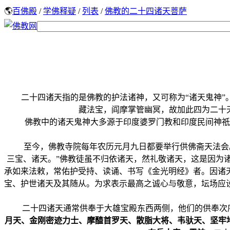
🌎
百佛殿
/
学佛释疑
/
列表
/
佛教的二十四诸天菩萨
二十四诸天指的是佛教的护法诸神，又可称为“诸天鬼神”。
藏法宝，阎摩掌管幽冥，故加此四为二十
佛教中的诸天鬼神大多源于印度婆罗门教和印度民间神祇。
至今，佛教寺院每年农历元月九日都要举行供佛斋天法会。所
三宝、诸天。”佛教徒虽不归依诸天，然礼敬诸天，这是因为
承如来法敕，常佑护受持、读诵、书写《金光明经》者。因诸
宝、护世诸天及其随从。为求表示最高之诚心与敬意，坛场应
二十四诸天通常供奉于大雄宝殿东西两侧，他们的供奉次
月天、金刚密迹力士、摩醯首罗天、散脂大将、韦驮天、坚牢地