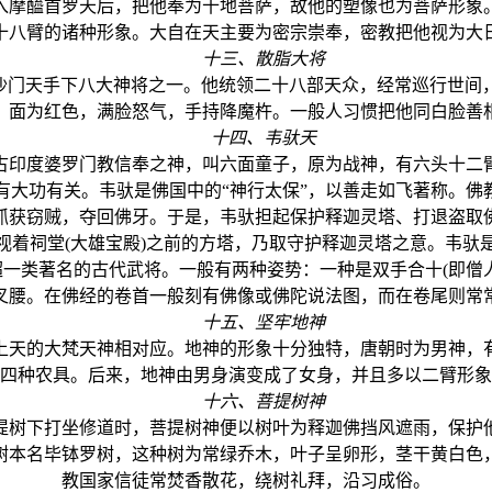
摩醯首罗天后，把他奉为十地菩萨，故他的塑像也为菩萨形象。
十八臂的诸种形象。大自在天主要为密宗崇奉，密教把他视为大
十三、散脂大将
门天手下八大神将之一。他统领二十八部天众，经常巡行世间
，面为红色，满脸怒气，手持降魔杵。一般人习惯把他同白脸善
十四、韦驮天
印度婆罗门教信奉之神，叫六面童子，原为战神，有六头十二臂
大功有关。韦驮是佛国中的“神行太保”，以善走如飞著称。佛
抓获窃贼，夺回佛牙。于是，韦驮担起保护释迦灵塔、打退盗取
祠堂(大雄宝殿)之前的方塔，乃取守护释迦灵塔之意。韦驮
一类著名的古代武将。一般有两种姿势：一种是双手合十(即僧
叉腰。在佛经的卷首一般刻有佛像或佛陀说法图，而在卷尾则常
十五、坚牢地神
天的大梵天神相对应。地神的形象十分独特，唐朝时为男神，有
四种农具。后来，地神由男身演变成了女身，并且多以二臂形象
十六、菩提树神
树下打坐修道时，菩提树神便以树叶为释迦佛挡风遮雨，保护他
树本名毕钵罗树，这种树为常绿乔木，叶子呈卵形，茎干黄白色
教国家信徒常焚香散花，绕树礼拜，沿习成俗。