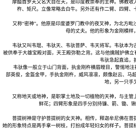
摩醯首罗天又名大自在天，是印度教崇奉的主神。佛教收入
杵、矩尺。立像常略去白牛。另外还有作二臂、四臂、
又称“密神”。他原是印度婆罗门教中的夜叉神，为北方毗沙
母的丈夫。他的形象为金刚模样
韦驮又叫韦琨、韦驮天、韦驮菩萨、韦天将军。韦驮本为古
被供奉于大雄宝殿对面，天王殿弥勒之背。这与他擒贼护佛立有
韦驮急起直追，
韦驮像一般立于山门背面，执金刚杵横眉瞠目，警惕地注视着
部英俊，金盔金甲，手执金刚杵，威风凛凛，颇像赵云、马超
地，另一只手
又称地天或地神，是职掌土地及一切植物的天神，与主管上
鲜花；四臂形象是四手分别持镰、箭、锄、锹
菩提树神是守护菩提树的女天神。相传，释迦牟尼佛在菩提
她的形象特点是两手拿一树枝，打扮成年轻妇女的样子。菩提