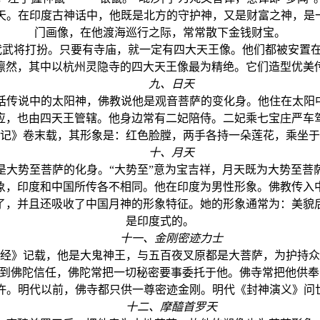
天。在印度古神话中，他既是北方的守护神，又是财富之神，是一
门画像，在他渡海巡行之际，常常散下金钱财宝。
将打扮。只要有寺庙，就一定有四大天王像。他们都被安置在天
凛然，其中以杭州灵隐寺的四大天王像最为精绝。它们造型优美
九、日天
说中的太阳神，佛教说他是观音菩萨的变化身。他住在太阳中
应，也由四天王管辖。他身边常有二妃陪侍。二妃乘七宝庄严车
记》卷末载，其形象是：红色脸膛，两手各持一朵莲花，乘坐于
十、月天
势至菩萨的化身。“大势至”意为宝吉祥，月天既为大势至菩
象，印度和中国所传各不相同。他在印度为男性形象。佛教传入
了，并且还吸收了中国月神的形象特征。她的形象通常为：美貌
是印度式的。
十一、金刚密迹力士
》记载，他是大鬼神王，与五百夜叉原都是大菩萨，为护持众
得到佛陀信任，佛陀常把一切秘密要事委托于他。佛寺常把他供
杵。明代以前，佛寺都只供一尊密迹金刚。明代《封神演义》问世
十二、摩醯首罗天