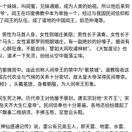
个妹妹，叫阎蜜，兄妹通婚，成为人类的始祖。所以他后来到
爷”。阎王在印度佛教中本为单独一个，经过与我国民间信仰和
入了阎王的队伍，成了道地的中国阎王，如范仲淹等。
，男性为马首人身，女性则端庄美丽；男性长于演奏，女性长于
个马头；女性紧那罗则相貌端庄，有一副绝妙的好嗓子。据说有
，心醉狂逸，不能自持，譬如大风吹诸林树”。《大智度论》也
以，道术一下失灵，纷纷从空中栽落尘埃。
紫微宫中。由此也称人间帝王的禁中为“紫禁城”。道教吸收这
国古代农业与气候的关系十分密切，故太皇大帝深得民间尊崇。
经》，头戴冕旒，身着朝服，为人间帝王形象。
生死之神。历代帝王对他屡予褒封。唐玄宗封他“天齐王”；宋
封他“东岳天齐大生仁皇帝”。民间信奉也十分普遍，各地还纷纷建起了
下飘垂二绺胡须，手捧玉笏，足登云头鞋。
《神仙感通记传》说，雷公有兄弟五人，即天雷、地雷、水雷、