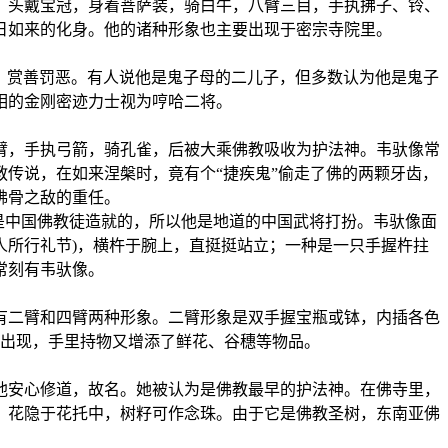
头戴宝冠，身着菩萨装，骑白牛，八臂三目，手执拂子、铃、
日如来的化身。他的诸种形象也主要出现于密宗寺院里。
，赏善罚恶。有人说他是鬼子母的二儿子，但多数认为他是鬼子
相的金刚密迹力士视为哼哈二将。
，手执弓箭，骑孔雀，后被大乘佛教吸收为护法神。韦驮像常
教传说，在如来涅槃时，竟有个“捷疾鬼”偷走了佛的两颗牙齿，
佛骨之敌的重任。
是中国佛教徒造就的，所以他是地道的中国武将打扮。韦驮像面
人所行礼节)，横杵于腕上，直挺挺站立；一种是一只手握杵拄
常刻有韦驮像。
二臂和四臂两种形象。二臂形象是双手握宝瓶或钵，内插各色
出现，手里持物又增添了鲜花、谷穗等物品。
安心修道，故名。她被认为是佛教最早的护法神。在佛寺里，
，花隐于花托中，树籽可作念珠。由于它是佛教圣树，东南亚佛