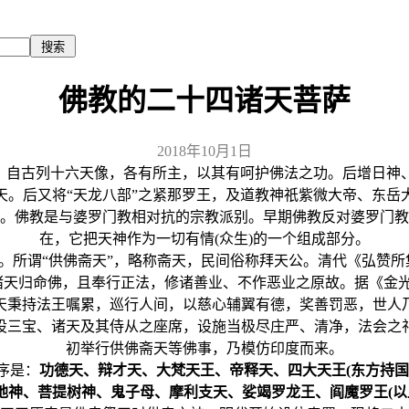
佛教的二十四诸天菩萨
2018年10月1日
自古列十六天像，各有所主，以其有呵护佛法之功。后增日神
天。后又将“天龙八部”之紧那罗王，及道教神祇紫微大帝、东岳
佛教是与婆罗门教相对抗的宗教派别。早期佛教反对婆罗门教
在，它把天神作为一切有情(众生)的一个组成部分。
谓“供佛斋天”，略称斋天，民间俗称拜天公。清代《弘赞所
诸天归命佛，且奉行正法，修诸善业、不作恶业之原故。据《金
天秉持法王嘱累，巡行人间，以慈心辅翼有德，奖善罚恶，世人
设三宝、诸天及其侍从之座席，设施当极尽庄严、清净，法会之
初举行供佛斋天等佛事，乃模仿印度而来。
序是：
功德天、辩才天、大梵天王、帝释天、四大天王(东方持
神、菩提树神、鬼子母、摩利支天、娑竭罗龙王、阎魔罗王(以