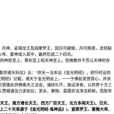
、月神、娑竭龙王及阎摩罗王，因日可破暗，月可照夜，龙则秘
大帝、雷神增入其中，最终形成二十四天。
的种姓至上、祭祀至上和天神至上。但佛教并不否认天神的存
集供诸天科仪》云：“供天一法本出《金光明经》，修忏时设供
光明经》记载，诸天于金光明会上，一一于佛前发菩提心，并亲
乃营建此供佛斋天之法会，诵经礼忏，施设净食，以供养十方三
礼赞唱诵当力求如仪；茶水、果物、菜蔬亦当净洁新鲜。而取年
国天王、南方增长天王、西方广目天王、北方多闻天王)、日天、
上二十天来源于《金光明经·鬼神品》)、紧那罗王、紫微大帝、