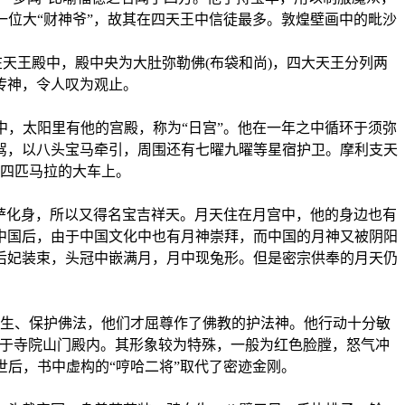
位大“财神爷”，故其在四天王中信徒最多。敦煌壁画中的毗沙
王殿中，殿中央为大肚弥勒佛(布袋和尚)，四大天王分列两
传神，令人叹为观止。
，太阳里有他的宫殿，称为“日宫”。他在一年之中循环于须弥
驾，以八头宝马牵引，周围还有七曜九曜等星宿护卫。摩利支天
四匹马拉的大车上。
萨化身，所以又得名宝吉祥天。月天住在月宫中，他的身边也有
中国后，由于中国文化中也有月神崇拜，而中国的月神又被阴阳
后妃装束，头冠中嵌满月，月中现兔形。但是密宗供奉的月天仍
生、保护佛法，他们才屈尊作了佛教的护法神。他行动十分敏
奉于寺院山门殿内。其形象较为特殊，一般为红色脸膛，怒气冲
后，书中虚构的“哼哈二将”取代了密迹金刚。