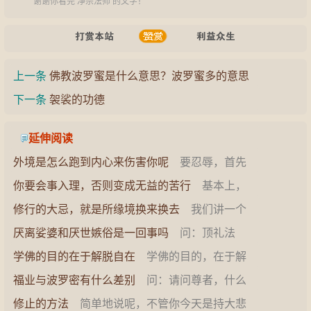
谢谢你看完 净宗法师 的文字！
上一条
佛教波罗蜜是什么意思？波罗蜜多的意思
下一条
袈裟的功德
延伸阅读
外境是怎么跑到内心来伤害你呢
要忍辱，首先
你要对你内心的相状有所了解。相状是很重要的
你要会事入理，否则变成无益的苦行
基本上，
一个传…
坛场每一个供品都有它的表法，有那个道理在事
修行的大忌，就是所缘境换来换去
我们讲一个
相当中…
山羊的故事，诸位体会一下。说有一只山羊，这
厌离娑婆和厌世嫉俗是一回事吗
问：顶礼法
只山羊…
师。厌离娑婆的厌和厌世嫉俗的厌是一回事吗？
学佛的目的在于解脱自在
学佛的目的，在于解
答：这…
脱、自在。而不少人，学佛之后，处处受束缚，
福业与波罗密有什么差别
问：请问尊者，什么
处处左…
是福业？什么是波罗密？它们两者之间有什么差
修止的方法
简单地说呢，不管你今天是持大悲