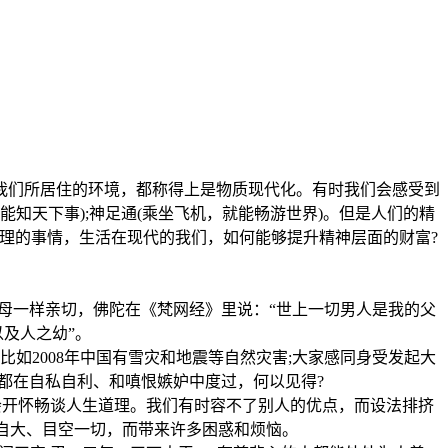
们所居住的环境，都称得上是物质现代化。有时我们会感受到
能知天下事);神足通(乘坐飞机，就能畅游世界)。但是人们的精
理的事情，生活在现代的我们，如何能够提升精神层面的财富?
一样亲切，佛陀在《梵网经》里说：“世上一切男人是我的父
及人之幼”。
2008年中国有雪灾和地震等自然灾害;大家感同身受发起大
都在自私自利、和嗔恨嫉妒中度过，何以见得?
开怀畅谈人生道理。我们有时容不了别人的优点，而设法排挤
自大、目空一切，而带来许多困惑和烦恼。