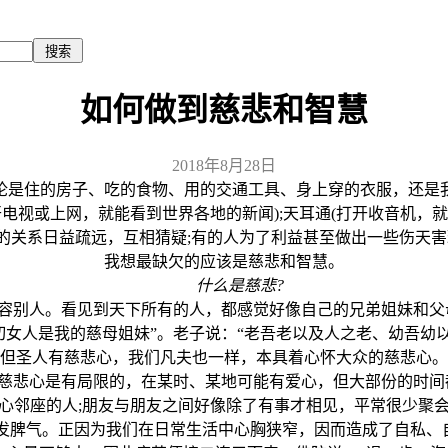
如何做到慈悲和智慧
2018年8月28日
是住的房子、吃的食物、用的交通工具、身上穿的衣服，还是我
视或上网，就能看到世界各地的新闻);天耳通(打开收音机，就
的关系日益疏远，互相猜疑;有的人为了利益甚至做出一些伤天害
我想最缺欠的应该是慈悲和智慧。
什么是慈悲?
别人。看见到天下所有的人，都感觉好像自己的兄弟姐妹和父母
切女人是我的慈母姐妹”。老子说：“老吾老以及人之老、幼吾幼以
圣人有慈悲心，我们凡夫也一样，本具着心怀大众的慈悲心。比如
慈悲心是有局限的，在某时、某地可能有爱心，但大部份的时间
邻座的人;朋友与朋友之间好像除了有事才相见，平常很少聚会
要发脾气。正因为我们在日常生活中心胸狭窄，因而造成了自私、