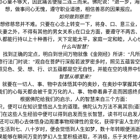
量不够大，因此痛苦便接二连三而来。佛陀说：“退一步，海阔
想，做事问心无愧，遵守职业道德，相信善恶的因果报应。
如何做到慈悲?
修慈悲并不难。只要在心念上转变一下，将身、口、意三业，
妻之外，不得有其他的男女关系);在口业方面，要遵守不两舌、
人都能行持以上十种善行，天下定能太平，家庭一定和睦，人心
什么叫智慧?
到正确的定点，明白到世间万物就像《金刚经》所讲：“凡所
修行法门时说：“观自在菩萨行深般若波罗密多时，照见五蕴皆空
见色、受、想、行、识五蕴都是空无自性，并能在空的境界中悟
智慧从哪里来?
就要在一切人、事、物中去体悟其中的奥妙，在奥妙中掌握其
我们的心每天都会被千变万化的人、事、物牵着鼻子走而困惑终
根据佛陀给我们的启示，人的智慧来自三个方面：
，便可以在知识里悟出人生的道理。佛陀认为万法不离其宗(道
们在这些人生经验中便可以得到启发而生长智慧，读书可以启发
还可以用心去体悟身边周遭事物规律性的变化，获得宇宙人生的
人生活到七、八十岁时，便会觉悟到人生如梦，数十年转眼便消逝
果能够在瞬间万变的梦幻人生里积极进取，不消极，乐于关怀他