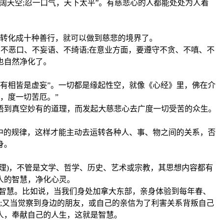
天空;忍一口气，天下太平”。有慈悲心的人都能处处为人着
转化成十种善行，就可以做到慈悲的境界了。
不恶口、不妄语、不绮语;在意业方面，要遵守不贪、不嗔、不
也自然净化了。
有相皆是虚妄”。一切都是缘起性空，就像《心经》里，佛在介
，度一切苦厄。”
到真空妙有的道理，而发起大慈悲心去广度一切受苦的众生。
中的规律，这样才能主动去运转各种人、事、物之间的关系，否
身。
理)，不管是文学、哲学、历史、艺术或宗教，其思想内容都有
人的智慧，净化心灵。
智慧。比如说，当我们身处加拿大东部，亲身体验到每年春、
;又当觉察到身边的朋友，或自己的亲信为了利害关系背叛自己
人，奉献自己的人生，这就是智慧。