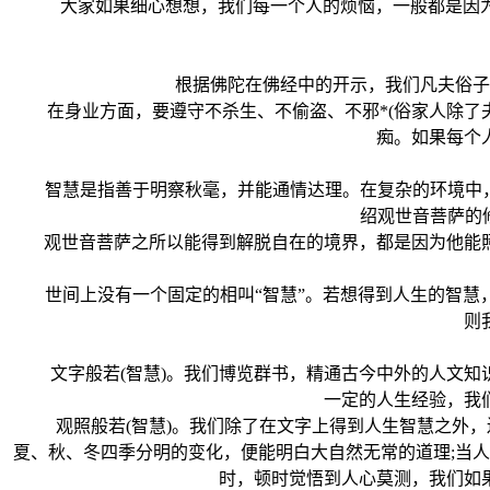
大家如果细心想想，我们每一个人的烦恼，一般都是因为心
根据佛陀在佛经中的开示，我们凡夫俗子想
在身业方面，要遵守不杀生、不偷盗、不邪*(俗家人除了夫
痴。如果每个
智慧是指善于明察秋毫，并能通情达理。在复杂的环境中，找
绍观世音菩萨的
观世音菩萨之所以能得到解脱自在的境界，都是因为他能照
世间上没有一个固定的相叫“智慧”。若想得到人生的智慧，
则
文字般若(智慧)。我们博览群书，精通古今中外的人文知识
一定的人生经验，我
观照般若(智慧)。我们除了在文字上得到人生智慧之外，
夏、秋、冬四季分明的变化，便能明白大自然无常的道理;当
时，顿时觉悟到人心莫测，我们如