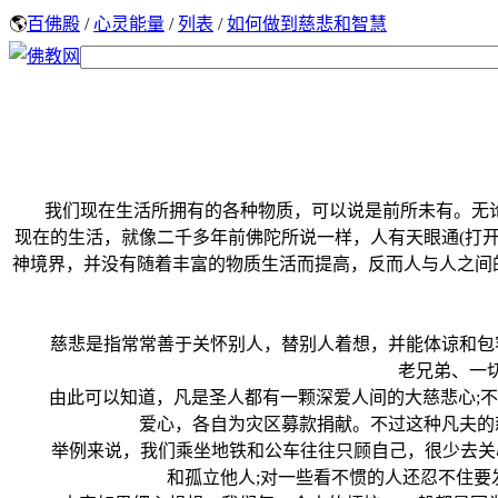
🌎
百佛殿
/
心灵能量
/
列表
/
如何做到慈悲和智慧
我们现在生活所拥有的各种物质，可以说是前所未有。无论
现在的生活，就像二千多年前佛陀所说一样，人有天眼通(打开电
神境界，并没有随着丰富的物质生活而提高，反而人与人之间
慈悲是指常常善于关怀别人，替别人着想，并能体谅和包容
老兄弟、一
由此可以知道，凡是圣人都有一颗深爱人间的大慈悲心;不但
爱心，各自为灾区募款捐献。不过这种凡夫的
举例来说，我们乘坐地铁和公车往往只顾自己，很少去关心
和孤立他人;对一些看不惯的人还忍不住