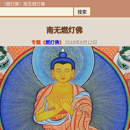
/ 《
燃灯佛
》
南无燃灯佛
南无燃灯佛
专题《
燃灯佛
》
2018年8月12日