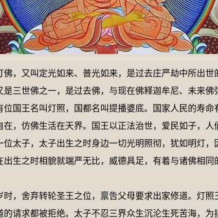
，又叫定光如来、普光如来，是过去庄严劫中所出世
又是三世佛之一，是过去佛，与现在佛释迦牟尼、未来佛
国王名叫灯照，国都名叫提播婆底。国家人民的寿命
自在，仿佛生活在天界。国王以正法治世，爱民如子，人
一位太子，太子出生之时身边一切光明照彻，犹如明灯，
在出生之时相貌就端严无比，威德具足，有着与诸佛相同
，舍弃转轮圣王之位，禀告父母要求出家修道。灯照
道的请求都被拒绝。太子不忍三界众生沉沦生死苦海，为