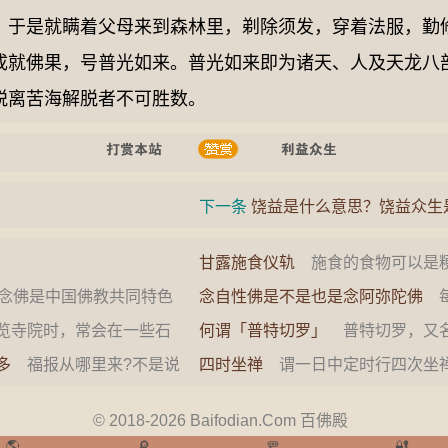
，于是就瞒着父母来到森林里，剃除须发，穿着法服，勤
成就佛果，号普光如来。普光如来即为诸天、人及天龙八
脱离苦海解脱者不可胜数。
下一条
饶益是什么意思？饶益众生
甘露施食仪轨
施食的食物可以是
饼麴粥或者是最简单的用七粒或以
念佛是中国佛教共同特色
念自性佛是不是也是念阿弥陀佛
每
就行或…
几乎都在阐扬阿弥陀佛的
性。念自性佛，问题是我们虽然有
寺院时，常会在一些石
何谓「普特切罗」
普特切罗，又名
但当下…
”二字。此外，菩萨戒子诵
是梵语 pudgala的音译，意为众
多
福报从哪里来?不是说
四时坐禅
谓一日中定时行四次坐
因为福报也有它的前因后
禅、后夜坐禅、早晨坐禅、晡时坐禅
平清…
© 2018-2026 Baifodian.Com 百佛殿
🌎
🔎
🚥
🔐