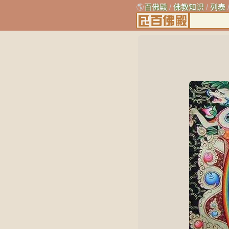
🌎
百佛殿
/
佛教知识
/
列表