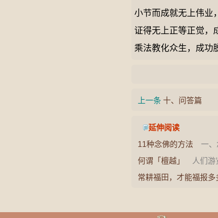
小节而成就无上伟业
证得无上正等正觉，
乘法教化众生，成功
上一条
十、问答篇
延伸阅读
11种念佛的方法
一、
大乘佛教，不论显密，
何谓「檀越」
人们游览
净…
碑的碑文上，看到“檀越
常耕福田，才能福报多
戒…
你能力强就一定有福，
果。…
👈