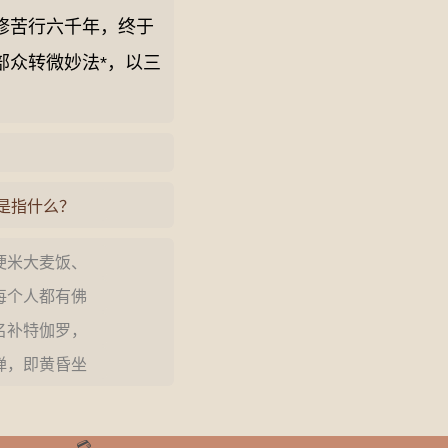
修苦行六千年，终于
部众转微妙法*，以三
是指什么？
粳米大麦饭、
上的米加满水
个人都有佛
自性天真佛，
补特伽罗，
生，即轮回转…
禅，即黄昏坐
。 兹依《永
💳