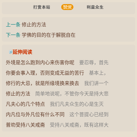
上一条
修止的方法
下一条
学佛的目的在于解脱自在
延伸阅读
外境是怎么跑到内心来伤害你呢
要忍辱，首先
你要对你内心的相状有所了解。相状是很重要的
你要会事入理，否则变成无益的苦行
基本上，
一个传…
坛场每一个供品都有它的表法，有那个道理在事
修行的大忌，就是所缘境换来换去
我们讲一个
相当中…
山羊的故事，诸位体会一下。说有一只山羊，这
修止的方法
简单地说呢，不管你今天是持大悲
只山羊…
咒或者是念佛或者是念观世音菩萨，所谓的止就
凡夫心的几个特点
我们凡夫众生的心是生灭
是你面…
心，它有几个特点： 第一是攀缘。 我们的心是没
内凡位与外凡位有什么不同
这个菩提心已经到
有一…
了不退转，这个地方我们解释一下。“求于无上菩
普劝受持八关戒斋
受持八关戒斋，既有这样大
提，…
的功德，八关戒斋要求虽严，但也未必不能如法