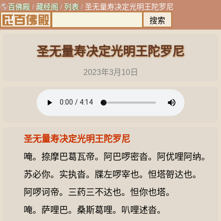
🌎
百佛殿
/
藏经阁
/
列表
/
圣无量寿决定光明王陀罗尼
圣无量寿决定光明王陀罗尼
2023年3月10日
圣无量寿决定光明王陀罗尼
唵。捺摩巴葛瓦帝。阿巴啰密沓。阿优哩阿纳。
苏必你。实执沓。牒左啰宰也。怛塔哿达也。
阿啰诃帝。三药三不达也。怛你也塔。
唵。萨哩巴。桑斯葛哩。叭哩述沓。