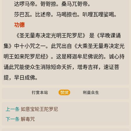
达啰马帝。哿哿捺。桑马兀哿帝。
莎巴瓦。比述帝。马喝捺也。叭哩瓦哩娑喝。
功德
《圣无量寿决定光明王陀罗尼》 是《早晚课诵
集》中十小咒之一。此咒出自《大乘圣无量寿决定光
明王如来陀罗尼经》。这是释迦牟尼佛说的。诚心持
诵此咒能使众生消除短命夭折，增寿吉祥，速证菩
提，早日成佛。
上一条
如意宝轮王陀罗尼
下一条
解毒咒