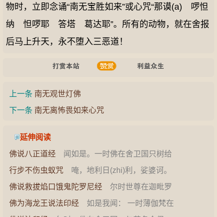
物时，立即念诵“南无宝胜如来”或心咒“那谟(a) 啰怛
纳 怛啰耶 答塔 葛达耶”。所有的动物，就在舍报
后马上升天，永不堕入三恶道！
上一条
南无观世灯佛
下一条
南无离怖畏如来心咒
延伸阅读
佛说八正道经
闻如是。一时佛在舍卫国只树给
孤独园。佛告诸弟子。听我说邪道亦说正道。何
行步不伤虫蚁咒
唵，地利日(zhi)利，娑婆诃。
等为邪…
&#8204;使用方法&…
佛说救拔焰口饿鬼陀罗尼经
尔时世尊在迦毗罗
城尼拘律那僧伽蓝所，与诸比丘并诸菩萨无数众
佛为海龙王说法印经
如是我闻： 一时薄伽梵在
会，前…
海龙王宫，与大苾刍众千二百五十人俱，并与众