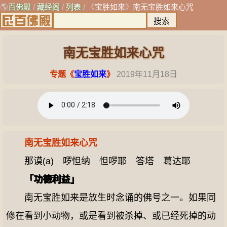
🌎
百佛殿
/
藏经阁
/
列表
/ 《
宝胜如来
》
南无宝胜如来心咒
南无宝胜如来心咒
专题《
宝胜如来
》
2019年11月18日
南无宝胜如来心咒
那谟(a) 啰怛纳 怛啰耶 答塔 葛达耶
「功德利益」
南无宝胜如来是放生时念诵的佛号之一。如果同
修在看到小动物，或是看到被杀掉、或已经死掉的动