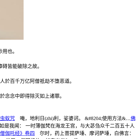
妙用也。
。
障碍皆能破除之故。
人於百千万亿阿僧祇劫不堕恶道。
。
於念念中即得除灭如上诸罪。
虫蚁咒
唵，地利日(zhi)利，娑婆诃。 &#8204;使用方法&…
佛
是我闻： 一时薄伽梵在海龙王宫，与大苾刍众千二百五十人
僧伽吒经》卷四
尔时，药上菩提萨埵、摩诃萨埵，白佛言：