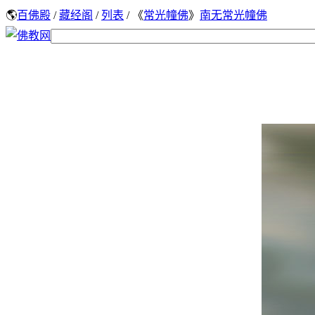
🌎
百佛殿
/
藏经阁
/
列表
/ 《
常光幢佛
》
南无常光幢佛