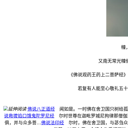
幢，为
又南无常光幢佛，
《佛说观药王药上二菩萨经》云
若复有人能至心敬礼五十三
延伸阅读
佛说八正道经
闻如是。一时佛在舍卫国只树给孤
说救拔焰口饿鬼陀罗尼经
尔时世尊在迦毗罗城尼拘律那僧伽
俱，并与众多菩…
佛说法印经
尔时，佛在舍卫国，与苾刍众