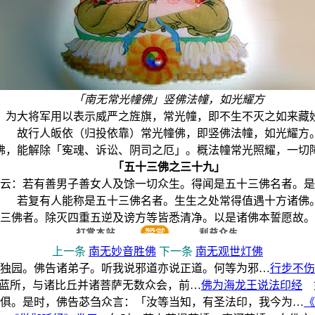
「南无常光幢佛」竖佛法幢，如光耀方
大将军用以表示威严之旌旗，常光幢，即不生不灭之如来藏
故行人皈依（归投依靠）常光幢佛，即竖佛法幢，如光耀方
能解除「寃魂、诉讼、阴司之厄」。概法幢常光照耀，一切
「五十三佛之三十九」
：若有善男子善女人及馀一切众生。得闻是五十三佛名者。是
若复有人能称是五十三佛名者。生生之处常得值遇十方诸佛
佛者。除灭四重五逆及谤方等皆悉清净。以是诸佛本誓愿故。
上一条
南无妙音胜佛
下一条
南无观世灯佛
独园。佛告诸弟子。听我说邪道亦说正道。何等为邪…
行步不伤
蓝所，与诸比丘并诸菩萨无数众会，前…
佛为海龙王说法印经
如
俱。是时，佛告苾刍众言：「汝等当知，有圣法印，我今为…
《