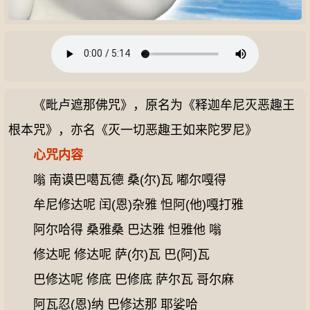
《毗卢遮那佛咒》，原名为《释迦牟尼灭恶趣王
根本咒》，亦名《灭一切恶趣王如来陀罗尼》
心咒内容
嗡 南谟巴噶瓦德 桑(尔)瓦 嘟尔嘎得
牟尼修达呢 闰(恩)杂雅 怛阿(他)嘎打雅
阿尔哈得 桑雅桑 巴达雅 怛雅他 嗡
修达呢 修达呢 萨(尔)瓦 巴(阿)瓦
巴修达呢 修底 巴修底 萨尔瓦 哥尔麻
阿瓦忍(恩)纳 巴修达那 耶娑哈