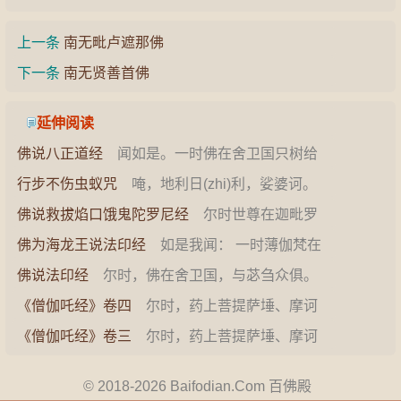
上一条
南无毗卢遮那佛
下一条
南无贤善首佛
延伸阅读
佛说八正道经
闻如是。一时佛在舍卫国只树给
孤独园。佛告诸弟子。听我说邪道亦说正道。何
行步不伤虫蚁咒
唵，地利日(zhi)利，娑婆诃。
等为邪…
&#8204;使用方法&…
佛说救拔焰口饿鬼陀罗尼经
尔时世尊在迦毗罗
城尼拘律那僧伽蓝所，与诸比丘并诸菩萨无数众
佛为海龙王说法印经
如是我闻： 一时薄伽梵在
会，前…
海龙王宫，与大苾刍众千二百五十人俱，并与众
佛说法印经
尔时，佛在舍卫国，与苾刍众俱。
多菩…
是时，佛告苾刍众言：「汝等当知，有圣法印，
《僧伽吒经》卷四
尔时，药上菩提萨埵、摩诃
我今为…
萨埵，白佛言：“世尊，以何方便，令诸众生悉闻
《僧伽吒经》卷三
尔时，药上菩提萨埵、摩诃
正法…
萨埵，白佛言：“世尊，何因缘故，如来出世？”
佛…
© 2018-2026 Baifodian.Com 百佛殿