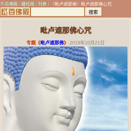
🌎
百佛殿
/
藏经阁
/
列表
/ 《
毗卢遮那佛
》
毗卢遮那佛心咒
毗卢遮那佛心咒
专题《
毗卢遮那佛
》
2019年10月21日