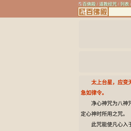
🌎
百佛殿
/
道教经咒
/
列表
太上台星，应变
急如律令。
净心神咒为八神咒之
定心神时所用之咒。
此咒能使凡心入于冥