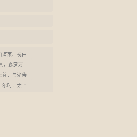
自道家、祝由
;…
真，森罗万
宫神。二十八
尊，与诸侍
苦海，令归正
尔时，太上
宫内，大集诸