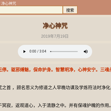
/
净心神咒
净心神咒
2019年7月19日
无停。驱邪缚魅，保命护身。智慧明净，心神安宁。三魂
首 ，顾名思义为修道之人早晚功课及学炼符法时净化
寂，返观道心，入于清静之中。并有保魂护魄的作用