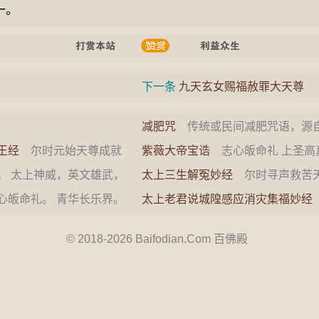
一。
下一条
九天玄女赐福赦罪大天尊
减肥咒
传统或民间减肥咒语，源
术等，需配合冥想或仪式： &#8204
王经
尔时元始天尊成就
紫薇大帝宝诰
志心皈命礼 上圣高
善女人国土成就，与诸大
象。南北东西中五斗，周天一十二
 太上神威，英文雄武，
太上三生解冤妙经
尔时寻声救苦天
宿列方…
协运皇图，德崇演正。掌
从巡游十方世界，化度众生，出离
皈命礼。 青华长乐界。
太上老君说城隍感应消灾集福妙经
道，不…
林。九色莲花座。万真环
老君道德天尊，昔在大罗天上七宝
天诸地…
© 2018-2026 Baifodian.Com 百佛殿