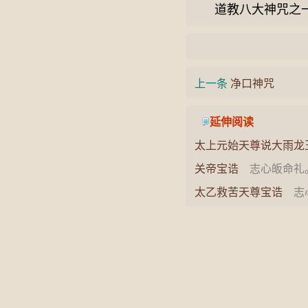
道教八大神咒之
上一条
净口神咒
延伸阅读
太上元始天尊说大雨龙
五方国土，若有善男子
关帝宝诰
志心皈命礼。
众转读…
精忠大义，高节清廉，
太乙救苦天尊宝诰
志心
道释…
东极妙严宫。七宝芳骞
拱内…