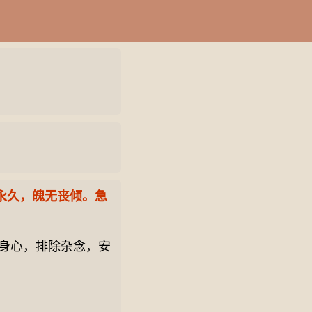
永久，魄无丧倾。急
身心，排除杂念，安
。