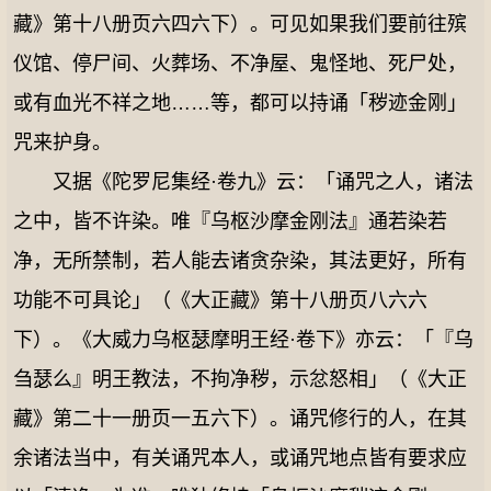
藏》第十八册页六四六下）。可见如果我们要前往殡
仪馆、停尸间、火葬场、不净屋、鬼怪地、死尸处，
或有血光不祥之地……等，都可以持诵「秽迹金刚」
咒来护身。
又据《陀罗尼集经·卷九》云：「诵咒之人，诸法
之中，皆不许染。唯『乌枢沙摩金刚法』通若染若
净，无所禁制，若人能去诸贪杂染，其法更好，所有
功能不可具论」（《大正藏》第十八册页八六六
下）。《大威力乌枢瑟摩明王经·卷下》亦云：「『乌
刍瑟么』明王教法，不拘净秽，示忿怒相」（《大正
藏》第二十一册页一五六下）。诵咒修行的人，在其
余诸法当中，有关诵咒本人，或诵咒地点皆有要求应