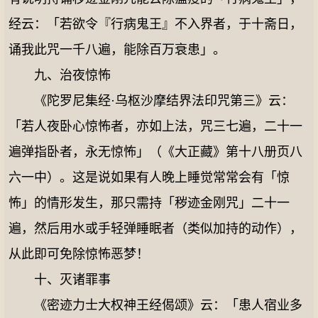
经云：「若欲令『行病鬼王』不入界者，于十斋日，
诵我此咒一千八遍，能除百万衰患」。
九、治夜惊怖
《陀罗尼集经·乌枢沙摩结界法印咒第三》云：
「若人夜卧心惊怖者，亦如上法，咒三七遍，二十一
遍弹指卧者，永无惊怖」（《大正藏》第十八册页八
六一中）。这是说如果有人晚上睡觉常常会有「惊
怖」的情形发生，那只需持「秽迹金刚咒」二十一
遍，然后用水或手轻弹睡眠者（类似加持的动作），
从此即可免除惊怖恶梦！
十、灭诸罪事
《密迹力士大权神王经偈颂》云：「患人宿业多