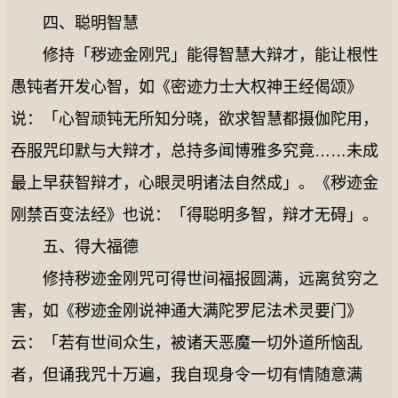
四、聪明智慧
修持「秽迹金刚咒」能得智慧大辩才，能让根性
愚钝者开发心智，如《密迹力士大权神王经偈颂》
说：「心智顽钝无所知分晓，欲求智慧都摄伽陀用，
吞服咒印默与大辩才，总持多闻博雅多究竟……未成
最上早获智辩才，心眼灵明诸法自然成」。《秽迹金
刚禁百变法经》也说：「得聪明多智，辩才无碍」。
五、得大福德
修持秽迹金刚咒可得世间福报圆满，远离贫穷之
害，如《秽迹金刚说神通大满陀罗尼法术灵要门》
云：「若有世间众生，被诸天恶魔一切外道所恼乱
者，但诵我咒十万遍，我自现身令一切有情随意满