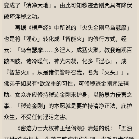
变成了「清净大地」。由此可知秽迹金刚咒具有降伏
破坏淫秽之功。
再据《楞严经》中所说的「火头金刚乌刍瑟摩」
也是将「淫心」转化成「智能火」的修行方式，经
云：「乌刍瑟摩……多淫人，成猛火聚。教我遍观百
骸四肢，诸冷暖气，神光内凝，化多『淫心』，成
『智慧火』，从是诸佛皆呼召我，名为『火头』」。
佛弟子如果有*欲深重的习性，可修秽迹金刚咒法辅
助。女众亦应修持秽迹金刚来护身，以防暴力侵害之
事。「秽迹金刚」的本愿就是要护持清净正法，庇护
众生，不受任何淫污之害。
《密迹力士大权神王经偈颂》清楚的说：「五浊