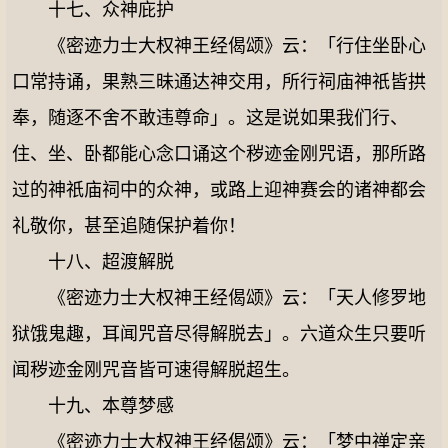
十七、众神庇护
《密迹力士大权神王经偈颂》云：「行住坐卧心
口常持诵，果熟三昧通达神交用，所行祠庙神祇皆拱
奉，随逐不舍不敢违尊命」。这是说如果我们行、
住、坐、卧都能心念口诵这个秽迹金刚咒语，那所路
过的神祇庙祠中的众神，或路上迎神赛会的诸神都会
礼敬你，甚至追随保护着你！
十八、超渡解脱
《密迹力士大权神王经偈颂》云：「天人修罗地
狱饿鬼趣，耳闻咒音尽得解脱去」。六道众生只要听
闻秽迹金刚咒音皆可速得解脱超生。
十九、本尊梦感
《密迹力士大权神王经偈颂》云：「梦中禅定亲