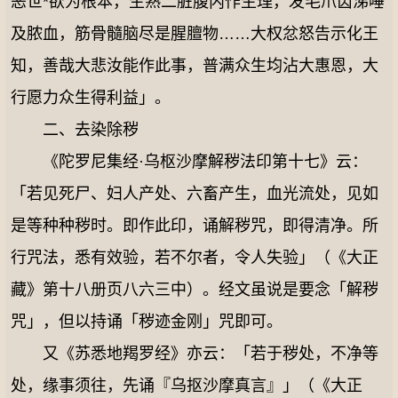
恶世*欲为根本，生熟二脏腹内作生理，发毛爪齿涕唾
及脓血，筋骨髓脑尽是腥膻物……大权忿怒告示化王
知，善哉大悲汝能作此事，普满众生均沾大惠恩，大
行愿力众生得利益」。
二、去染除秽
《陀罗尼集经·乌枢沙摩解秽法印第十七》云：
「若见死尸、妇人产处、六畜产生，血光流处，见如
是等种种秽时。即作此印，诵解秽咒，即得清净。所
行咒法，悉有效验，若不尔者，令人失验」（《大正
藏》第十八册页八六三中）。经文虽说是要念「解秽
咒」，但以持诵「秽迹金刚」咒即可。
又《苏悉地羯罗经》亦云：「若于秽处，不净等
处，缘事须往，先诵『乌抠沙摩真言』」（《大正