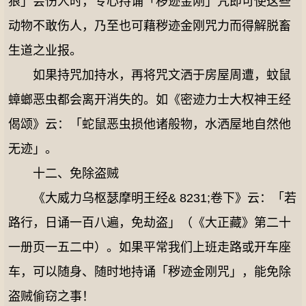
狼」会伤人时，专心持诵「秽迹金刚」咒即可使这些
动物不敢伤人，乃至也可藉秽迹金刚咒力而得解脱畜
生道之业报。
如果持咒加持水，再将咒文洒于房屋周遭，蚊鼠
蟑螂恶虫都会离开消失的。如《密迹力士大权神王经
偈颂》云：「蛇鼠恶虫损他诸般物，水洒屋地自然他
无迹」。
十二、免除盗贼
《大威力乌枢瑟摩明王经& 8231;卷下》云：「若
路行，日诵一百八遍，免劫盗」（《大正藏》第二十
一册页一五二中）。如果平常我们上班走路或开车座
车，可以随身、随时地持诵「秽迹金刚咒」，能免除
盗贼偷窃之事！