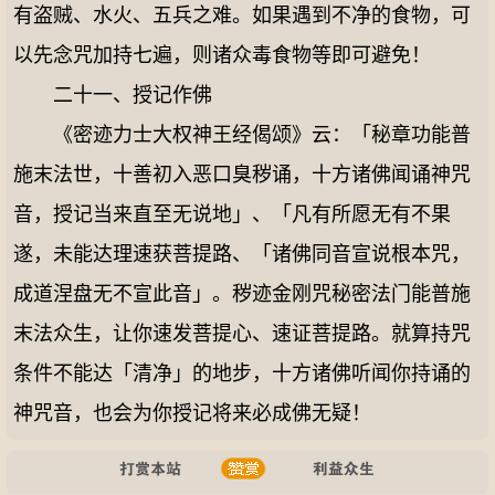
有盗贼、水火、五兵之难。如果遇到不净的食物，可
以先念咒加持七遍，则诸众毒食物等即可避免！
二十一、授记作佛
《密迹力士大权神王经偈颂》云：「秘章功能普
施末法世，十善初入恶口臭秽诵，十方诸佛闻诵神咒
音，授记当来直至无说地」、「凡有所愿无有不果
遂，未能达理速获菩提路、「诸佛同音宣说根本咒，
成道涅盘无不宣此音」。秽迹金刚咒秘密法门能普施
末法众生，让你速发菩提心、速证菩提路。就算持咒
条件不能达「清净」的地步，十方诸佛听闻你持诵的
神咒音，也会为你授记将来必成佛无疑！