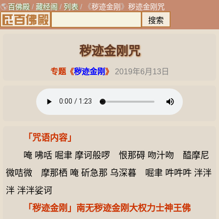
🌎
百佛殿
/
藏经阁
/
列表
/ 《
秽迹金刚
》
秽迹金刚咒
秽迹金刚咒
专题《
秽迹金刚
》
2019年6月13日
「咒语内容」
唵 咈咶 啒聿 摩诃般啰 恨那碍 吻汁吻 醯摩尼
微咭微 摩那栖 唵 斫急那 乌深暮 啒聿 吽吽吽 泮泮
泮 泮泮娑诃
「秽迹金刚」南无秽迹金刚大权力士神王佛