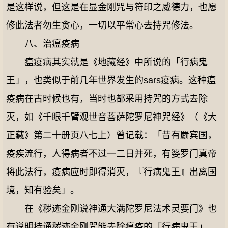
是这样说，但这是在显金刚咒与符印之威德力，也愿
修此法者勿生贪心，一切以平常心去持咒修法。
八、治瘟疫病
瘟疫病其实就是《地藏经》中所说的「行病鬼
王」，也类似于前几年世界发生的sars疫病。这种瘟
疫病在古时候也有，当时也都采用持咒的方式去除
灭，如《千眼千臂观世音菩萨陀罗尼神咒经》（《大
正藏》第二十册页八七上）曾记载：「昔有罽宾国，
疫疾流行，人得病者不过一二日并死，有婆罗门真帝
将此法行，疫病应时即得消灭，『行病鬼王』出离国
境，知有验矣」。
在《秽迹金刚说神通大满陀罗尼法术灵要门》也
有说明持诵秽迹金刚咒能去除瘟疫的「行病鬼王」，