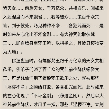
诸天女……前后天女，千万亿众，共相娱乐，闻如来
入般涅盘而不来觐省……我等徒众……策百千众咒
仙，到于彼处，乃见种种不净……各犯咒而死……是
时如来左心化出不坏金刚……有大神咒能取彼梵
王……即自腾身至梵王所，以指指之，其彼丑秽物变
为大地」。
佛涅盘当时，有螺髻梵王跟千万亿众的天女共相
欲乐，佛弟子们派了百千众的咒仙前往降伏螺髻梵
王，可是咒仙们到了螺髻梵王欲乐之处，就被那些
「淫秽不净」之物给打败，各各犯咒而死。此时如来
的左心化现了「不坏金刚」（秽迹金刚），然后以大
神咒前往降伏，才用手一指，那些「淫秽不净」立刻