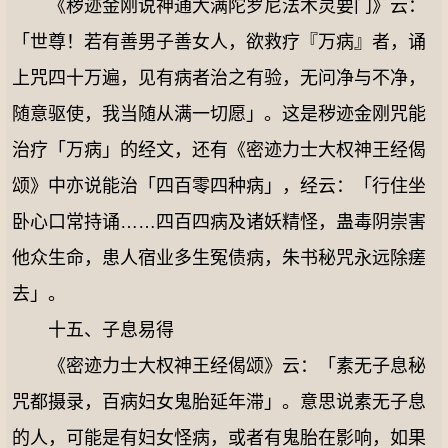
《秽迹金刚说神通大满陀罗尼法术灵要门》云：
「世尊！若有善男子善女人，欲救疗『万病』者，诵
上咒四十万遍，见有病者治之有验，无问净与不净，
随意驱使，我当随从满一切愿」。这是秽迹金刚咒能
治疗「万病」的经文，还有《密迹力士大权神王经偈
颂》中亦说能治「四百零四种病」，经云：「行住坐
卧心口常持诵……四百四病及诸妖精怪，蛊毒阴崇害
他众生命，患人宿业多生冤债病，朱书秘咒永远除瘥
去」。
十五、子息易得
《密迹力士大权神王经偈颂》云：「素无子息秘
咒都摄录，百病妇女鬼胎延年滞」。意思说素无子息
的人，可能是有妇女怪病，或者有鬼胎在影响，如果