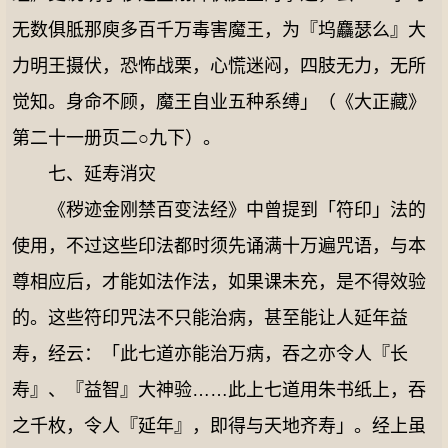
无数俱胝那庾多百千万毒害魔王，为『坞麤瑟么』大
力明王摄伏，恐怖战栗，心慌迷闷，四肢无力，无所
觉知。身命不顾，魔王自业五种系缚」（《大正藏》
第二十一册页二○九下）。
七、延寿消灾
《秽迹金刚禁百变法经》中曾提到「符印」法的
使用，不过这些印法都时须先诵满十万遍咒语，与本
尊相应后，才能如法作法，如果课未充，是不得效验
的。这些符印咒法不只能治病，甚至能让人延年益
寿，经云：「此七道亦能治万病，吞之亦令人『长
寿』、『益智』大神验……此上七道用朱书纸上，吞
之千枚，令人『延年』，即得与天地齐寿」。经上虽