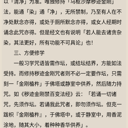
以「清净」为准。唯独修持「乌枢沙摩秽迹金刚」
法，能通「染」通「净」，无所禁制，乃至有人在不
净处默念亦得，或处于厕所默念亦得，或女人经期时
诵念此咒亦得。但是经文也有说明「若人能去诸贪杂
染，其法更好，所有功能不可具论」也！
三、方便修学
一般习学咒语皆需作坛，或结坛结界，方能如法
受持。而修持秽迹金刚咒者则不必一定要作坛，只需
刻一「金刚榼杵」于佛塔或静室中供养，然后随力持
咒。如《秽迹金刚禁百变法经》云：「若诵一切诸
咒，先须作坛。若诵我此咒者，即勿须作坛。但克一
跋枳『金刚榼杵』，于佛塔中，或于静室中，用香泥
涂地，随其大小，着种种香华供养」。