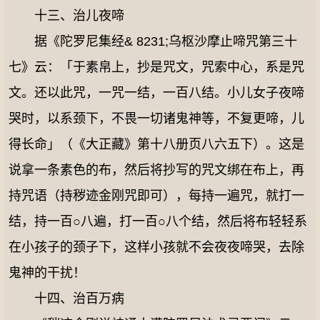
十三、治儿夜啼
据《陀罗尼集经& 8231;乌枢沙摩止啼咒第三十
七》云：「于素帛上，抄是咒文，咒索中心，系是咒
文。还以此咒，一咒一结，一百八结。小儿女子夜啼
哭时，以系颈下，不畏一切诸鬼神等，不复更啼，儿
得长命」（《大正藏》第十八册页八六五下）。这是
说拿一条素色的布，然后将抄写的咒文绑在布上，再
持咒语（持秽迹金刚咒即可），每持一遍咒，就打一
结，持一百○八遍，打一百○八个结，然后将布轻轻系
在小孩子的颈子下，这样小孩就不会夜夜啼哭，去除
鬼神的干扰！
十四、治百万病