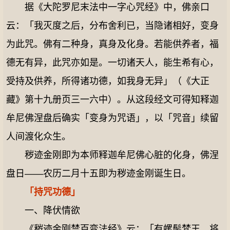
据《大陀罗尼末法中一字心咒经》中，佛亲口
云：「我灭度之后，分布舍利已，当隐诸相好，变身
为此咒。佛有二种身，真身及化身。若能供养者，福
德无有异，此咒亦如是。一切诸天人，能生希有心，
受持及供养，所得诸功德，如我身无异」（《大正
藏》第十九册页三一六中）。从这段经文可得知释迦
牟尼佛涅盘后确实「变身为咒语」，以「咒音」续留
人间渡化众生。
秽迹金刚即为本师释迦牟尼佛心脏的化身，佛涅
盘日——农历二月十五即为秽迹金刚诞生日。
「持咒功德」
一、降伏情欲
《秽迹金刚禁百变法经》云：「有螺髻梵王，将