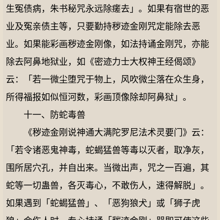
生冤债病，朱书秘咒永远除瘥去」。如果有宿世的恶
业及冤亲债主等，只要勤持秽迹金刚咒定能除去恶
业。如果能彩画秽迹金刚像，如法持诵金刚咒，亦能
除去阿鼻地狱业，如《密迹力士大权神王经偈颂》
云：「若一微尘堕咒于物上，风吹微尘落在众生身，
所得福报如似恒河数，彩画顶像除却阿鼻狱」。
十一、防蛇毒兽
《秽迹金刚说神通大满陀罗尼法术灵要门》云：
「若令诸恶鬼神毒，蛇蝎猛兽等毒以灭者，取净灰，
围所居穴孔，并自出来。当微出声，咒之一百遍，其
蛇等一切蛊兽，各灭毒心，不敢伤人，速得解脱」。
如果遇到「蛇蝎猛兽」、「恶狗狼犬」或「狮子虎