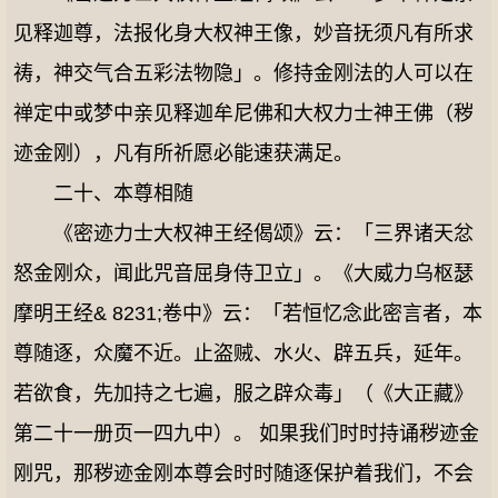
见释迦尊，法报化身大权神王像，妙音抚须凡有所求
祷，神交气合五彩法物隐」。修持金刚法的人可以在
禅定中或梦中亲见释迦牟尼佛和大权力士神王佛（秽
迹金刚），凡有所祈愿必能速获满足。
二十、本尊相随
《密迹力士大权神王经偈颂》云：「三界诸天忿
怒金刚众，闻此咒音屈身侍卫立」。《大威力乌枢瑟
摩明王经& 8231;卷中》云：「若恒忆念此密言者，本
尊随逐，众魔不近。止盗贼、水火、辟五兵，延年。
若欲食，先加持之七遍，服之辟众毒」（《大正藏》
第二十一册页一四九中）。 如果我们时时持诵秽迹金
刚咒，那秽迹金刚本尊会时时随逐保护着我们，不会