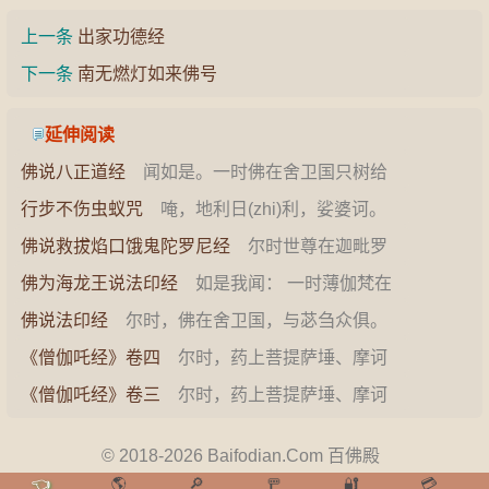
上一条
出家功德经
下一条
南无燃灯如来佛号
延伸阅读
佛说八正道经
闻如是。一时佛在舍卫国只树给
孤独园。佛告诸弟子。听我说邪道亦说正道。何
行步不伤虫蚁咒
唵，地利日(zhi)利，娑婆诃。
等为邪…
&#8204;使用方法&…
佛说救拔焰口饿鬼陀罗尼经
尔时世尊在迦毗罗
城尼拘律那僧伽蓝所，与诸比丘并诸菩萨无数众
佛为海龙王说法印经
如是我闻： 一时薄伽梵在
会，前…
海龙王宫，与大苾刍众千二百五十人俱，并与众
佛说法印经
尔时，佛在舍卫国，与苾刍众俱。
多菩…
是时，佛告苾刍众言：「汝等当知，有圣法印，
《僧伽吒经》卷四
尔时，药上菩提萨埵、摩诃
我今为…
萨埵，白佛言：“世尊，以何方便，令诸众生悉闻
《僧伽吒经》卷三
尔时，药上菩提萨埵、摩诃
正法…
萨埵，白佛言：“世尊，何因缘故，如来出世？”
佛…
© 2018-2026 Baifodian.Com 百佛殿
👈
🌎
🔎
🚥
🔐
💳