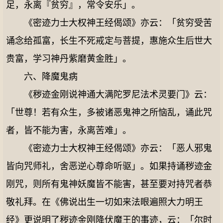
足，永离『贫穷』，常令安乐」。
《密迹力士大权神王经偈颂》亦云：「贫穷受苦
诵念给孤富，长生不死戒定与菩提，惠施众生后世大
贵富，学习神丹紫磨黄金胜」。
六、降魔鬼病
《秽迹金刚说神通大满陀罗尼法术灵要门》云：
「世尊！若有众生，多被诸恶鬼神之所恼乱，诵此咒
者，皆不能为害，永离苦难」。
《密迹力士大权神王经偈颂》亦云：「恶人邪鬼
皆向咒师礼，舍恶逆心尊命听驱」。如果持诵秽迹金
刚咒，则所有鬼神妖魔皆不能害，甚至要对持咒者恭
敬礼拜。在《佛说出生一切如来法眼遍照大力明王
经》更说明了秽迹金刚降伏魔王的事迹，云：「尔时