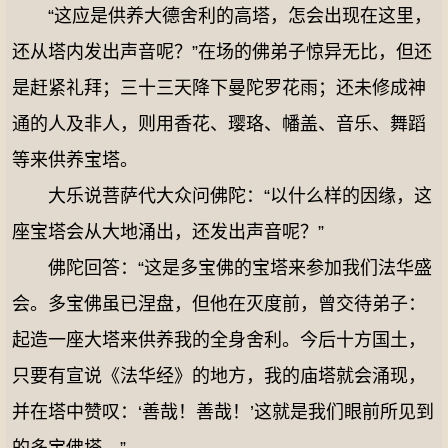
“这应是供养大德舍利的高塔，怎会出现在这里，
还从塔内发出声音呢？”在场的佛弟子惊异无比，但还
是赶紧礼拜；三十三天降下曼陀罗花雨；还未修成神
通的人及非人，则用香花、璎珞、幡盖、音乐、舞蹈
等来供养宝塔。
大乐说菩萨代大众问佛陀：“以什么样的因缘，这
座宝塔会从大地涌出，还发出声音呢？”
佛陀回答：“这是多宝佛的宝塔来参加我们法华盛
会。多宝佛虽已涅盘，但他在灭度前，曾交待弟子：
起造一座大塔来供养我的全身舍利。今后十方国土，
只要有宣说《法华经》的地方，我的庙塔就会涌现，
并在塔中赞叹：‘善哉！善哉！’这就是我们眼前所见到