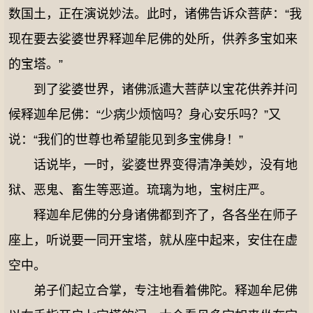
数国土，正在演说妙法。此时，诸佛告诉众菩萨：“我
现在要去娑婆世界释迦牟尼佛的处所，供养多宝如来
的宝塔。”
到了娑婆世界，诸佛派遣大菩萨以宝花供养并问
候释迦牟尼佛：“少病少烦恼吗？身心安乐吗？”又
说：“我们的世尊也希望能见到多宝佛身！”
话说毕，一时，娑婆世界变得清净美妙，没有地
狱、恶鬼、畜生等恶道。琉璃为地，宝树庄严。
释迦牟尼佛的分身诸佛都到齐了，各各坐在师子
座上，听说要一同开宝塔，就从座中起来，安住在虚
空中。
弟子们起立合掌，专注地看着佛陀。释迦牟尼佛