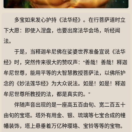
多宝如来发心护持《法华经》。在行菩萨道时立
下大愿：即使入涅盘，也要出席法华会场，听经闻
法。
于是，当释迦牟尼佛在娑婆世界准备宣说《法华
经》时，突然传来很大的赞叹声：“善哉！善哉！释迦
牟尼世尊，能用平等的大智慧教授菩萨法，以佛所护
念的《妙法莲华经》为大众说法。如是！如是！释迦
牟尼世尊所教授的法，都是真实的。”
伴随声音出现的是一座高五百由旬、宽二百五十
由旬的宝塔。塔外有用金、银、琉璃等七宝合成的幢
幡装饰，塔上悬垂着万亿种璎珞、宝铃等等的宝物。