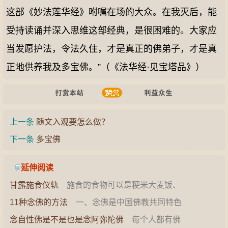
这部《妙法莲华经》咐嘱在场的大众。在我灭后，能
受持读诵并深入思维这部经典，是很困难的。大家应
当发愿护法，令法久住，才是真正的佛弟子，才是真
正地供养我及多宝佛。”（《法华经·见宝塔品》）
上一条
随文入观要怎么做？
下一条
多宝佛
延伸阅读
甘露施食仪轨
施食的食物可以是粳米大麦饭、
饼麴粥或者是最简单的用七粒或以上的米加满水
11种念佛的方法
一、念佛是中国佛教共同特色
就行或…
大乘佛教，不论显密，几乎都在阐扬阿弥陀佛的
念自性佛是不是也是念阿弥陀佛
每个人都有佛
净…