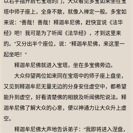
以右手指开启七宝塔的门，大众看见多宝如来坐在宝
塔中师子座上，全身不散，就像入禅定一般。多宝如
来说：“善哉！善哉！释迦牟尼佛，赶快宣说《法华
经》吧！我可是为了听闻《法华经》，才到这里来
的。”又分出半个座位，说：“释迦牟尼佛，来这里一
起坐吧！”
释迦牟尼佛就进入宝塔，坐在多宝佛旁边。
大众仰望两位如来同在宝塔中的师子座上盘坐，
又见到释迦牟尼无量无边的分身安住虚空中，都希望
能升到虚空，好看清楚佛的相貌及听闻佛陀说法。释
迦牟尼佛了解大众的心意，便以神通力让大众升上虚
空。
释迦牟尼佛大声地告诉弟子：“我即将进入涅盘，