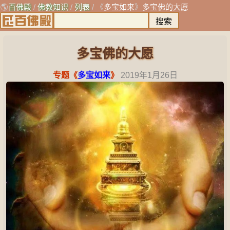
🌎
百佛殿
/
佛教知识
/
列表
/ 《
多宝如来
》
多宝佛的大愿
多宝佛的大愿
专题《
多宝如来
》
2019年1月26日