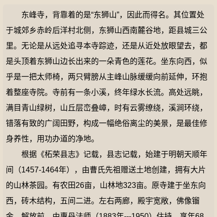
东峰寺，背靠着的是“东狮山”，因此而得名。其位置处
于城郊乡赤岭后洋村北侧，东狮山西南麓谷地，距县城三公
里。无论是从远处追寻本寺踪迹，还是从近处放眼望去，都
是头顶着东狮山边长出来的一朵青色的莲花。坐东向西，似
乎是一把太师椅，两只臂膀从主峰山脉缓缓向前延伸，环抱
着整座寺院。寺前有一条小溪，终年绿水长流。高处远眺，
满目青山绿树，山丘层峦叠嶂，时有云雾缭绕，溪涧环绕，
错落有致的广阔田野，构成一幅绝俗离尘的美景，是最佳修
身养性，用功办道的净地。
根据《柘荣县志》记载，县志记载，始建于明朝天顺年
间（1457-1464年），由曹氏先祖赠送土地创建，拥有大片
的山林茶园。有农田26亩，山林地323亩。原寺建于坐东向
西，砖木结构，五间二进。左右两廊，殿宇宽敞，佛像镏
金。解放前，由惠丹法师（1883年---1950）住持，享年68