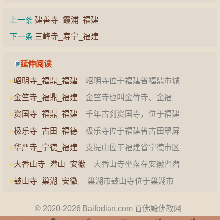
上一条
建善寺_霞浦_福建
下一条
三峰寺_寿宁_福建
延伸阅读
»
昭明寺_福鼎_福建
昭明寺位于福建省福鼎市城
西3.5公里的鳌峰山顶…
»
金竺寺_福鼎_福建
金竺寺也叫金竹寺、金福
寺。坐落于福鼎市点头镇西…
»
资国寺_福鼎_福建
千年古刹资国寺，位于福建
东部的福鼎市，毗邻浙江…
»
极乐寺_古田_福德
极乐寺位于福建省古田翠屏
湖畔，古田县仅有的一座…
»
华严寺_宁德_福建
支提山位于福建省宁德市区
西北部40多公里处，此…
»
大香山寺_潜山_安徽
大香山寺坐落在安徽省潜
山县西北隅官庄镇境内的…
»
鼓山寺_巢湖_安徽
巢湖市鼓山寺位于巢湖市
之东，合巢芜公路…
© 2020-2026 Baifodian.com 百佛殿佛教网