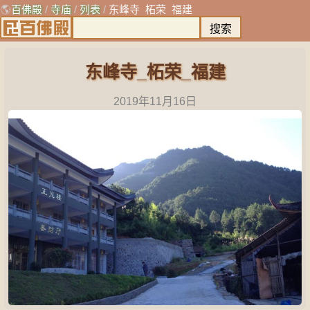
🌎
百佛殿
/
寺庙
/
列表
/
东峰寺_柘荣_福建
东峰寺_柘荣_福建
2019年11月16日