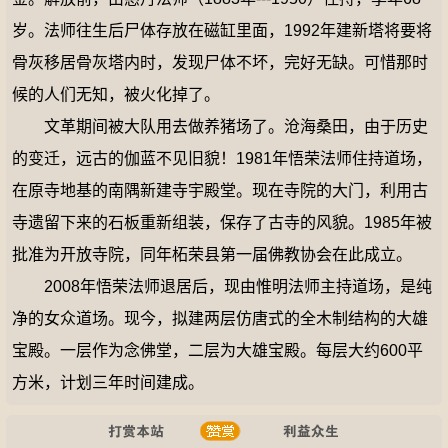
岁。法师往生后尸体存放在磁缸里面，1992年建新塔将要将
骨灰移居骨灰塔内时，发现尸体不坏，完好无缺。可惜那时
候的人们无知，被火化掉了。
文革期间被大队用去做养猪场了。沧海桑田，由于历史
的变迁，远古的伽蓝不见旧貌！1981年悟荣法师住持道场，
在原寺地基的南隅新建寺宇殿堂。现在寺院的大门，利用古
寺遗留下来的石板重新组装，保存了古寺的风貌。1985年被
批准为开放寺院，同年柘荣县第一届佛教协会在此成立。
2008年悟荣法师退居后，现由惟明法师主持道场，是纯
净的女众道场。现今，拟建两层仿唐式的全木制结构的大雄
宝殿。一层作为念佛堂，二层为大雄宝殿。每层大约600平
方米，计划三年时间建成。