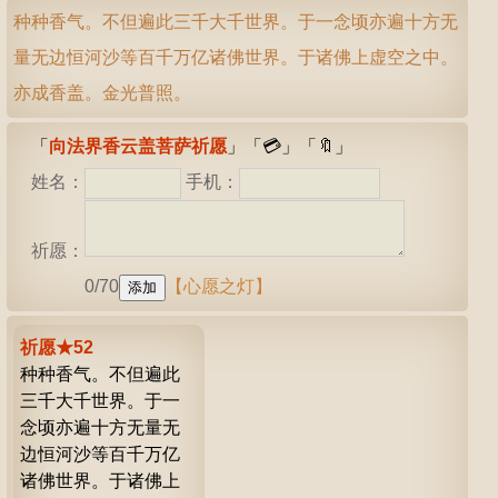
种种香气。不但遍此三千大千世界。于一念顷亦遍十方无
量无边恒河沙等百千万亿诸佛世界。于诸佛上虚空之中。
亦成香盖。金光普照。
「
向法界香云盖菩萨祈愿
」「
💳
」「
🔖
」
姓名：
手机：
祈愿：
0/70
【心愿之灯】
祈愿★52
种种香气。不但遍此
三千大千世界。于一
念顷亦遍十方无量无
边恒河沙等百千万亿
诸佛世界。于诸佛上