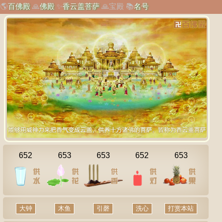
🌎
百佛殿
🙏
佛殿
✨
香云盖菩萨
🙏
宝殿
📚
名号
652
653
653
652
653
大钟
木鱼
引磬