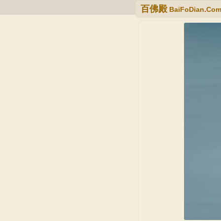
百佛殿
BaiFoDian
.
Co