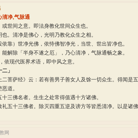
佛
心清净,气脉通
或世间之意。即法身教化世间众生也。
也。清净是佛心，光明乃教化众生之相。
靠）世净光佛，依恃佛智净光，当世、世出皆净也。
解除「半身不遂之厄」，乃心清净，气脉通畅之象。
依现代医界术语，即中风之意。
十二」
菩萨经》云：若有善男子善女人及馀一切众生。得闻是五
堕恶道。
十三佛名者。生生之处常得值遇十方诸佛。
五十三佛者。除灭四重五逆及谤方等皆悉清净。以是诸佛
佛教网