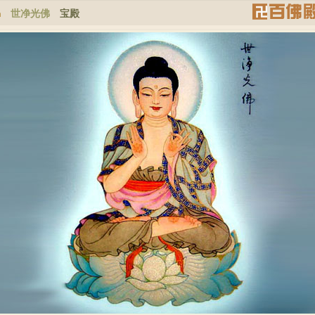
m
世净光佛
宝殿