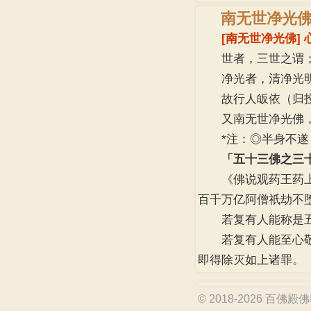
南无世净光
[南无世净光佛] 
世者，三世之谓；
净光者，清净光明
故行人皈依（归投依
又南无世净光佛，能
*注：◎半身不遂，
「五十三佛之三
《佛说观药王药上二
百千万亿阿僧祇劫不
若复有人能称是五
若复有人能至心敬礼
即得除灭如上诸罪。
© 2018-2026 百佛殿