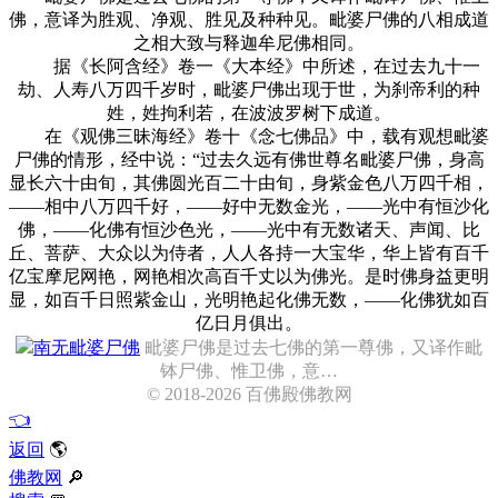
佛，意译为胜观、净观、胜见及种种见。毗婆尸佛的八相成道
之相大致与释迦牟尼佛相同。
据《长阿含经》卷一《大本经》中所述，在过去九十一
劫、人寿八万四千岁时，毗婆尸佛出现于世，为刹帝利的种
姓，姓拘利若，在波波罗树下成道。
在《观佛三昧海经》卷十《念七佛品》中，载有观想毗婆
尸佛的情形，经中说：“过去久远有佛世尊名毗婆尸佛，身高
显长六十由旬，其佛圆光百二十由旬，身紫金色八万四千相，
——相中八万四千好，——好中无数金光，——光中有恒沙化
佛，——化佛有恒沙色光，——光中有无数诸天、声闻、比
丘、菩萨、大众以为侍者，人人各持一大宝华，华上皆有百千
亿宝摩尼网艳，网艳相次高百千丈以为佛光。是时佛身益更明
显，如百千日照紫金山，光明艳起化佛无数，——化佛犹如百
亿日月俱出。
南无毗婆尸佛
毗婆尸佛是过去七佛的第一尊佛，又译作毗
钵尸佛、惟卫佛，意…
© 2018-2026 百佛殿佛教网
👈
返回
🌎
佛教网
🔎