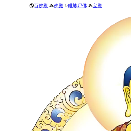
🌎
百佛殿
🙏
佛殿
✨
毗婆尸佛
🙏
宝殿