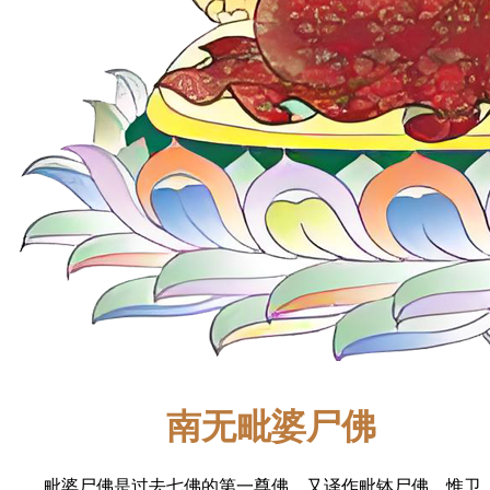
南无毗婆尸佛
毗婆尸佛是过去七佛的第一尊佛，又译作毗钵尸佛、惟卫