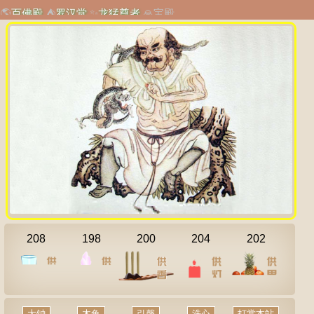
🌎
百佛殿
⛺
罗汉堂
✨
龙猛尊者
🙏
宝殿
208
198
200
204
202
大钟
木鱼
引磬