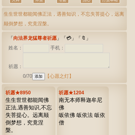
生生世世都能闻佛正法，遇善知识，不忘失菩提心，远离
颠倒梦想，究竟涅槃。
「
向法界龙猛尊者祈愿
」「
💳
」「
🔖
」
姓名：
手机：
祈愿：
0/70
【心愿之灯】
祈愿★8950
祈愿★1204
生生世世都能闻佛
南无本师释迦牟尼
正法,遇善知识,不忘
佛
失菩提心。远离颠
皈依佛 皈依法 皈依
倒梦想，究竟涅
僧
槃。