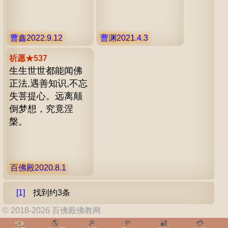
曹鑫2022.9.12
曹渊2021.4.3
祈愿★537
生生世世都能闻佛
正法,遇善知识,不忘
失菩提心。远离颠
倒梦想，究竟涅
槃。
百佛殿2020.8.1
[1]
找到约3条
© 2018-2026 百佛殿佛教网
👈
🌎
🔎
🚥
🔐
💳