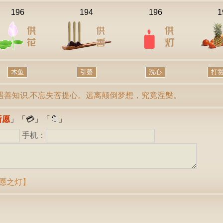
196
194
196
1
木鱼
引磬
遇善知识,不忘失菩提心。远离颠倒梦想，究竟涅槃。
祈愿
」「
💳
」「
🔖
」
手机：
愿之灯】