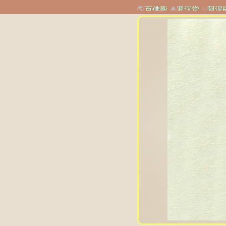
🌎
百佛殿
⛺
罗汉堂
✨
阿泥