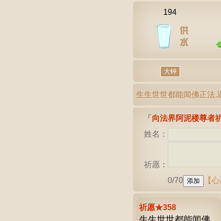
194
大钟
生生世世都能闻佛正法,
「
向法界阿泥楼尊者
姓名：
祈愿：
0/70
【心
祈愿★358
生生世世都能闻佛