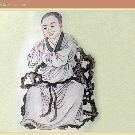
楼尊者
🙏
宝殿