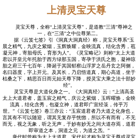
上清灵宝天尊
灵宝天尊，全称“上清灵宝天尊”，是道教“三清”尊神之
一，在“三清”之中位尊第二。
据《云笈七签》引《洞真大洞真经》称，灵宝天尊系“玉
晨之精气，九庆之紫烟，玉辉焕耀，金映流真，结化含秀，苞
凝元神，寄胎母氏，育形为人”。《灵宝略记》则称“太上大道
君以开皇元年托胎于西方绿那玉国，寄孕于洪氏之胞，凝神琼
胎之府三千七百年，降诞于其国郁察山浮罗之岳丹玄之阿侧，
名曰器度，字上开元。及其长，乃启悟道真，期心高道，坐于
枯桑之下，精思百日而元始天尊下降，授灵宝大乘之法十部妙
经”。
灵宝天尊是大道化身之一。《大洞真经》云：“上清高圣
太上大道君者，盖玉宸之精气，庆云之紫烟，玉晖曜焕，金映
流真，结化含秀，包凝立神，道君即广宣经箓，传乎万
世。”《云笈七签》卷三亦云：“玉宸道君者乃大道之化身也，
言其有不可以随迎，谓其无复存乎恍惚，所以不有而有，不无
而无，视之无象，听之无声，于妙有妙无之间大道存焉，道君
即审道之本，洞道之元，为道之炁。”
唐代时曾称为太上大道君，宋代起才称为灵宝天尊或灵宝