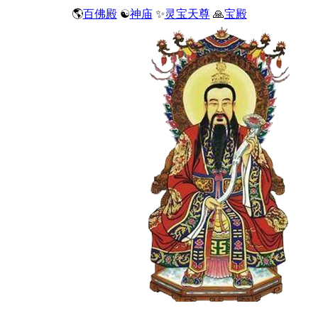
🌎
百佛殿
☯
神庙
✨
灵宝天尊
🙏
宝殿