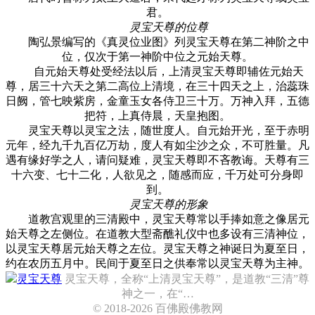
君。
灵宝天尊的位尊
陶弘景编写的《真灵位业图》列灵宝天尊在第二神阶之中
位，仅次于第一神阶中位之元始天尊。
自元始天尊处受经法以后，上清灵宝天尊即辅佐元始天
尊，居三十六天之第二高位上清境，在三十四天之上，治蕊珠
日阙，管七映紫房，金童玉女各侍卫三十万。万神入拜，五德
把符，上真侍晨，天皇抱图。
灵宝天尊以灵宝之法，随世度人。自元始开光，至于赤明
元年，经九千九百亿万劫，度人有如尘沙之众，不可胜量。凡
遇有缘好学之人，请问疑难，灵宝天尊即不吝教诲。天尊有三
十六变、七十二化，人欲见之，随感而应，千万处可分身即
到。
灵宝天尊的形象
道教宫观里的三清殿中，灵宝天尊常以手捧如意之像居元
始天尊之左侧位。在道教大型斋醮礼仪中也多设有三清神位，
以灵宝天尊居元始天尊之左位。灵宝天尊之神诞日为夏至日，
约在农历五月中。民间于夏至日之供奉常以灵宝天尊为主神。
灵宝天尊
灵宝天尊，全称“上清灵宝天尊”，是道教“三清”尊
神之一，在“…
© 2018-2026 百佛殿佛教网