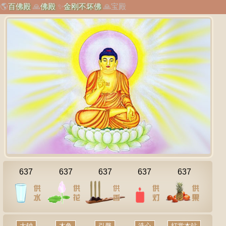
🌎
百佛殿
🙏
佛殿
✨
金刚不坏佛
🙏
宝殿
637
637
637
637
637
大钟
木鱼
引磬