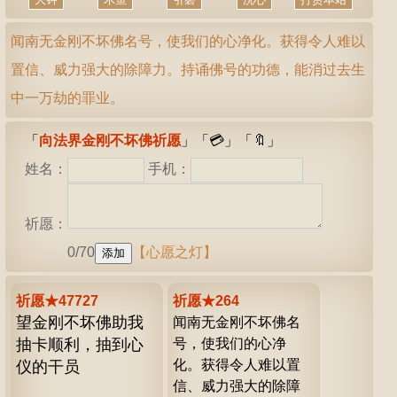
闻南无金刚不坏佛名号，使我们的心净化。获得令人难以
置信、威力强大的除障力。持诵佛号的功德，能消过去生
中一万劫的罪业。
「
向法界金刚不坏佛祈愿
」「
💳
」「
🔖
」
姓名：
手机：
祈愿：
0/70
【心愿之灯】
祈愿★47727
祈愿★264
望金刚不坏佛助我
闻南无金刚不坏佛名
抽卡顺利，抽到心
号，使我们的心净
化。获得令人难以置
仪的干员
信、威力强大的除障