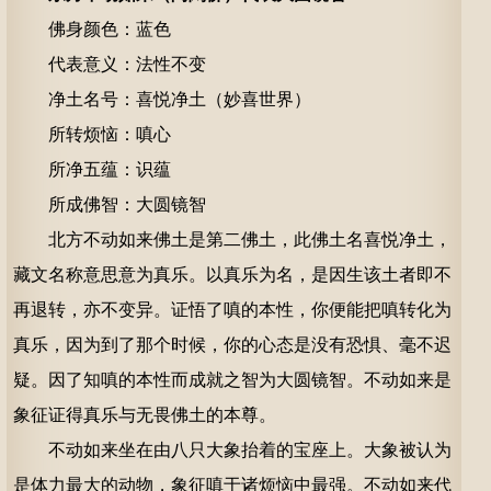
佛身颜色：蓝色
代表意义：法性不变
净土名号：喜悦净土（妙喜世界）
所转烦恼：嗔心
所净五蕴：识蕴
所成佛智：大圆镜智
北方不动如来佛土是第二佛土，此佛土名喜悦净土，
藏文名称意思意为真乐。以真乐为名，是因生该土者即不
再退转，亦不变异。证悟了嗔的本性，你便能把嗔转化为
真乐，因为到了那个时候，你的心态是没有恐惧、毫不迟
疑。因了知嗔的本性而成就之智为大圆镜智。不动如来是
象征证得真乐与无畏佛土的本尊。
不动如来坐在由八只大象抬着的宝座上。大象被认为
是体力最大的动物，象征嗔于诸烦恼中最强。不动如来代