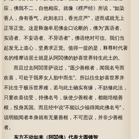
应，佛我不二，自他相应。就像《楞严经》所说，“如染
香人，身有香气，此则名曰，香光庄严”，进而成就无上
正等正觉。这是释迦牟尼佛金口论断的，佛为“真语者、
实语者、不妄语者、不异语者”，佛语绝对可信。我们当
起发无上道心，坚勇求正觉。值得一提的是，释尊时代著
名的维摩诘居士就是从阿閦佛的妙喜世界转生此土的。
而且过去阿閦菩萨说过，“愿少善根者，闻我名号而
欢喜，可处于我界女人胎中而生”。所以往生妙喜世界并
不比生于极乐世界难，若与此土确实有缘，不妨修此法，
只要欢喜信受，持佛名号，纵使少善根者，都能培植善
根，投身其国。而且经中说“不能以少福得闻此佛名号”，
说明能闻者本身就有无量善根，不可思议，并非少善根
者。
东方不动如来（阿閦佛）代表大圆镜智