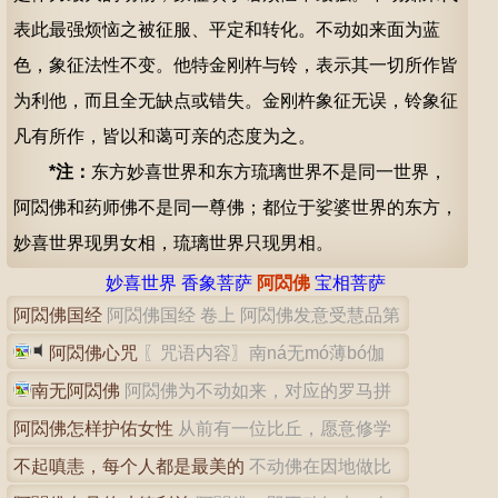
表此最强烦恼之被征服、平定和转化。不动如来面为蓝
色，象征法性不变。他特金刚杵与铃，表示其一切所作皆
为利他，而且全无缺点或错失。金刚杵象征无误，铃象征
凡有所作，皆以和蔼可亲的态度为之。
*注：
东方妙喜世界和东方琉璃世界不是同一世界，
阿閦佛和药师佛不是同一尊佛；都位于娑婆世界的东方，
妙喜世界现男女相，琉璃世界只现男相。
妙喜世界
香象菩萨
阿閦佛
宝相菩萨
阿閦佛国经
阿閦佛国经 卷上 阿閦佛发意受慧品第
一 闻如是：一时，佛在…
阿閦佛心咒
〖咒语内容〗南ná无mó薄bó伽
qié伐fá帝dì阿à閦c…
南无阿閦佛
阿閦佛为不动如来，对应的罗马拼
音为Aksobhya，意思为…
阿閦佛怎样护佑女性
从前有一位比丘，愿意修学
菩萨行。广目如来对他说:“…
不起嗔恚，每个人都是最美的
不动佛在因地做比
丘时，发愿绝不生气，不起欲…