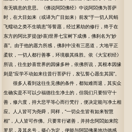
有无嗔恚的意思。《佛说阿閦佛经》中说阿閦佛为菩萨
时，在大目如来（或译为广目如来）前发“于一切人民蜎
飞蠕动之类不生嗔恚”等誓愿，经过累劫的修行，终于在
东方的阿比罗提(妙喜)世界七宝树下成佛，佛刹名为“妙
喜”。由于他的愿力所感，佛刹中没有三恶道，大地平正
柔软，一切人都行善事，环境极其殊胜。依《大宝积经》
所说，往生妙喜世界的因缘多种，依佛所说，其根本因缘
则是“应学不动如来往昔行菩萨行，发弘誓心愿生其国”。
很多人看到这往生见佛的条件，都知难而退，其实众
生确实是不可以少福德往生净土的，但我们只要恒守十
善，修六度，持大悲平等心而行梵行，便决定能与净土相
应。人人皆可为尧舜，同样，“一切众生皆有如来智慧
相”，人人皆可作佛。只要常行诸善，并持念阿閦如来陀
罗尼，及其名号，摄心为定，便能与阿閦佛果地功德感