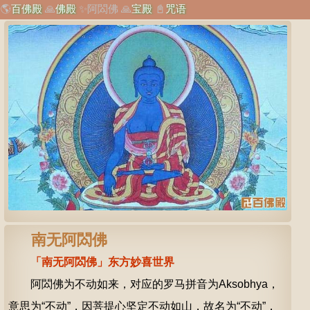
🌎
百佛殿
🙏
佛殿
✨
阿閦佛
🙏
宝殿
📓
咒语
南无阿閦佛
「南无阿閦佛」东方妙喜世界
阿閦佛为不动如来，对应的罗马拼音为Aksobhya，
意思为“不动”，因菩提心坚定不动如山，故名为“不动”，