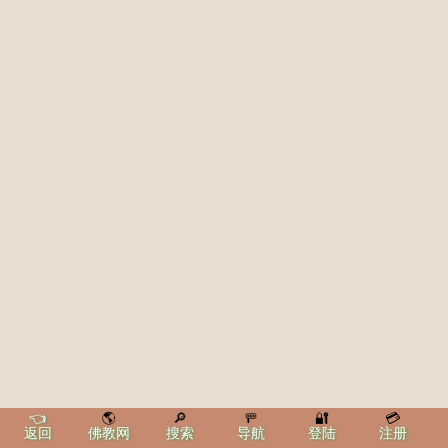
👈
🌎
🔎
🚥
🔐
💳
返回
佛教网
搜索
导航
登陆
注册